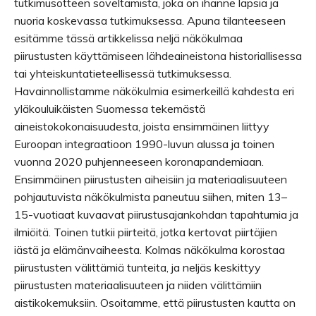
tutkimusotteen soveltamista, joka on ihanne lapsia ja
nuoria koskevassa tutkimuksessa. Apuna tilanteeseen
esitämme tässä artikkelissa neljä näkökulmaa
piirustusten käyttämiseen lähdeaineistona historiallisessa
tai yhteiskuntatieteellisessä tutkimuksessa.
Havainnollistamme näkökulmia esimerkeillä kahdesta eri
yläkouluikäisten Suomessa tekemästä
aineistokokonaisuudesta, joista ensimmäinen liittyy
Euroopan integraatioon 1990-luvun alussa ja toinen
vuonna 2020 puhjenneeseen koronapandemiaan.
Ensimmäinen piirustusten aiheisiin ja materiaalisuuteen
pohjautuvista näkökulmista paneutuu siihen, miten 13–
15-vuotiaat kuvaavat piirustusajankohdan tapahtumia ja
ilmiöitä. Toinen tutkii piirteitä, jotka kertovat piirtäjien
iästä ja elämänvaiheesta. Kolmas näkökulma korostaa
piirustusten välittämiä tunteita, ja neljäs keskittyy
piirustusten materiaalisuuteen ja niiden välittämiin
aistikokemuksiin. Osoitamme, että piirustusten kautta on