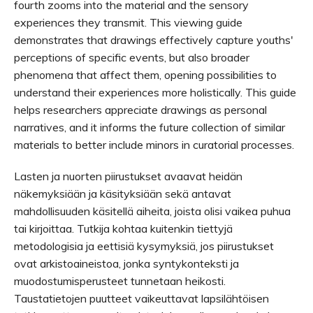
fourth zooms into the material and the sensory
experiences they transmit. This viewing guide
demonstrates that drawings effectively capture youths'
perceptions of specific events, but also broader
phenomena that affect them, opening possibilities to
understand their experiences more holistically. This guide
helps researchers appreciate drawings as personal
narratives, and it informs the future collection of similar
materials to better include minors in curatorial processes.
Lasten ja nuorten piirustukset avaavat heidän
näkemyksiään ja käsityksiään sekä antavat
mahdollisuuden käsitellä aiheita, joista olisi vaikea puhua
tai kirjoittaa. Tutkija kohtaa kuitenkin tiettyjä
metodologisia ja eettisiä kysymyksiä, jos piirustukset
ovat arkistoaineistoa, jonka syntykonteksti ja
muodostumisperusteet tunnetaan heikosti.
Taustatietojen puutteet vaikeuttavat lapsilähtöisen