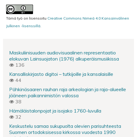
Tämä työ on lisensoitu
Creative Commons Nimeä 4.0 Kansainvälinen
Julkinen -lisenssillä
.
Maskuliinisuuden audiovisuaalinen representaatio
elokuvan Lainsuojaton (1976) alkuperäismusiikissa
136
Kansalliskirjasto digitoi – tutkijoille ja kansalaisille
44
Pähkinäsaaren rauhan raja arkeologian ja raja-alueelle
jääneen paikannimistön valossa
38
Hämäläistalonpojat ja isojako 1760-luvulla
32
Keskustelu samaa sukupuolta olevien parisuhteesta
Suomen ortodoksisessa kirkossa vuodesta 1990