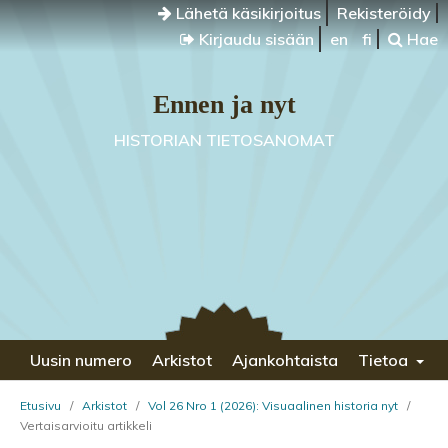
Lähetä käsikirjoitus
Rekisteröidy
Kirjaudu sisään
en
fi
Hae
Ennen ja nyt
HISTORIAN TIETOSANOMAT
Uusin numero
Arkistot
Ajankohtaista
Tietoa
Etusivu
/
Arkistot
/
Vol 26 Nro 1 (2026): Visuaalinen historia nyt
/
Vertaisarvioitu artikkeli