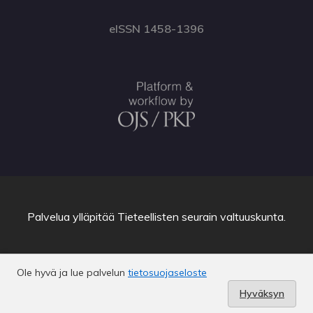
eISSN 1458-1396
Palvelua ylläpitää
Tieteellisten seurain valtuuskunta
.
Ole hyvä ja lue palvelun
tietosuojaseloste
Hyväksyn