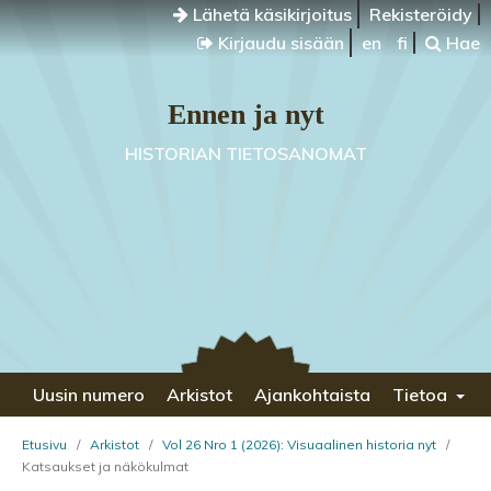
Lähetä käsikirjoitus
Rekisteröidy
Kirjaudu sisään
en
fi
Hae
Ennen ja nyt
HISTORIAN TIETOSANOMAT
Uusin numero
Arkistot
Ajankohtaista
Tietoa
Etusivu
/
Arkistot
/
Vol 26 Nro 1 (2026): Visuaalinen historia nyt
/
Katsaukset ja näkökulmat