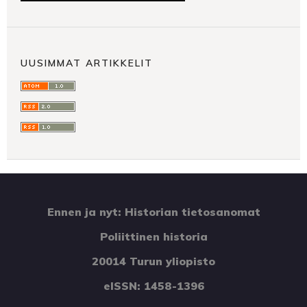
UUSIMMAT ARTIKKELIT
Ennen ja nyt: Historian tietosanomat
Poliittinen historia
20014 Turun yliopisto
eISSN: 1458-1396