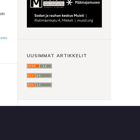
äki
mons
UUSIMMAT ARTIKKELIT