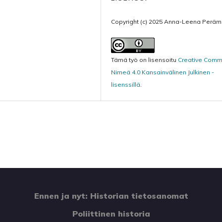
Copyright (c) 2025 Anna-Leena Peräm
Tämä työ on lisensoitu
Creative Com
Nimeä 4.0 Kansainvälinen Julkinen -
lisenssillä
.
Ennen ja nyt: Historian tietosanomat
Poliittinen historia