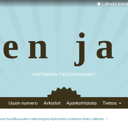
Lähetä käsik
en ja
HISTORIAN TIETOSANOMAT
Uusin numero
Arkistot
Ajankohtaista
Tietoa
kuva turvallisuuden rakentajana kylmästä sodasta Nato-aikaan
/