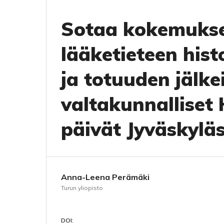
Sotaa kokemukse
lääketieteen hist
ja totuuden jälk
valtakunnalliset
päivät Jyväskylä
Anna-Leena Perämäki
Turun yliopisto
DOI: