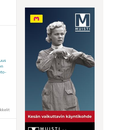
suus
en
ato-
kkelit