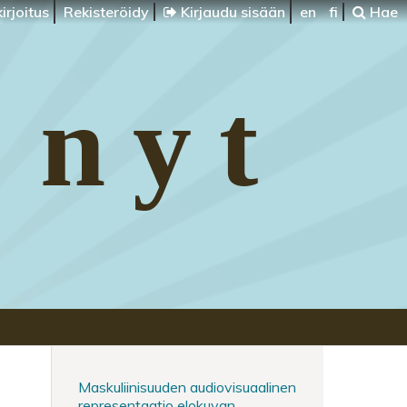
irjoitus
Rekisteröidy
Kirjaudu sisään
en
fi
Hae
 nyt
Maskuliinisuuden audiovisuaalinen
representaatio elokuvan