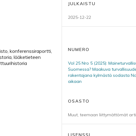
JULKAISTU
2025-12-22
NUMERO
sto, konferenssiraportti,
storia, lääketieteen
ttuurihistoria
Vol 25 Nro 5 (2025): Maineturvalli
Suomessa? Maakuva turvallisuud
rakentajana kylmästä sodasta N
aikaan
OSASTO
Muut, teemaan liittymättömät arti
LISENSSI