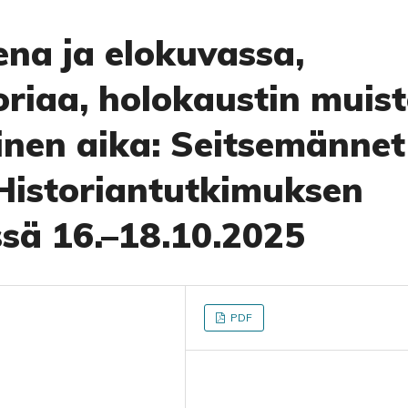
na ja elokuvassa,
oriaa, holokaustin muis
einen aika: Seitsemännet
 Historiantutkimuksen
ssä 16.–18.10.2025
PDF