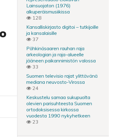
Lainsuojaton (1976)
alkuperäismusiikissa
128
Kansalliskirjasto digitoi – tutkijoille
to
ja kansalaisille
37
Pähkinäsaaren rauhan raja
arkeologian ja raja-alueelle
jääneen paikannimistön valossa
33
Suomen televisio rajat ylittävänä
mediana neuvosto-Virossa
24
Keskustelu samaa sukupuolta
olevien parisuhteesta Suomen
ortodoksisessa kirkossa
vuodesta 1990 nykyhetkeen
23