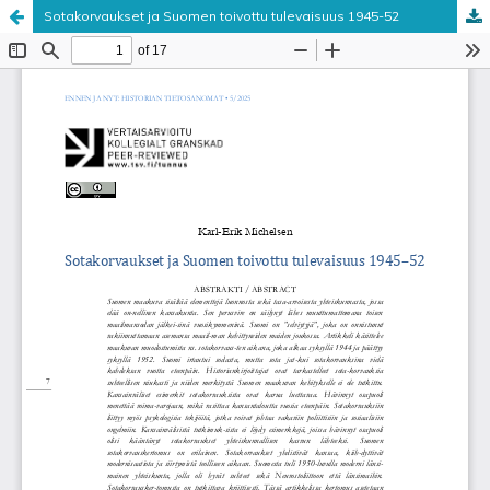
Sotakorvaukset ja Suomen toivottu tulevaisuus 1945-52
Palvelua ylläpitää
Tieteellisten seurain valtuuskunta
.