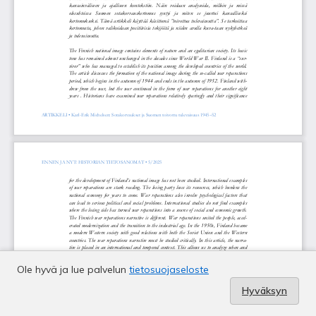
Ole hyvä ja lue palvelun
tietosuojaseloste
Hyväksyn