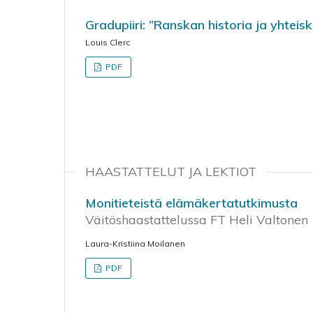
Gradupiiri: ”Ranskan historia ja yhteis
Louis Clerc
PDF
HAASTATTELUT JA LEKTIOT
Monitieteistä elämäkertatutkimusta
Väitöshaastattelussa FT Heli Valtonen
Laura-Kristiina Moilanen
PDF