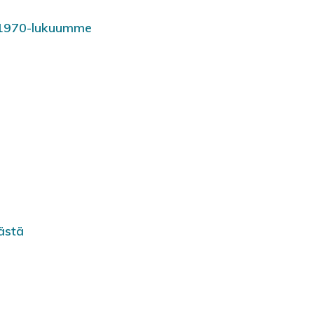
s 1970-lukuumme
ästä