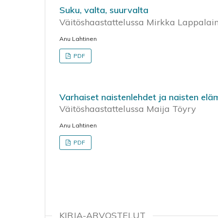
Suku, valta, suurvalta
Väitöshaastattelussa Mirkka Lappalai
Anu Lahtinen
PDF
Varhaiset naistenlehdet ja naisten eläm
Väitöshaastattelussa Maija Töyry
Anu Lahtinen
PDF
KIRJA-ARVOSTELUT