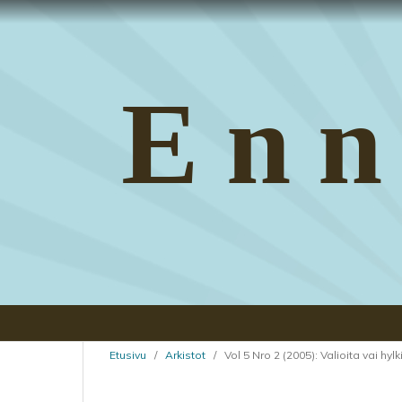
Enn
Etusivu
/
Arkistot
/
Vol 5 Nro 2 (2005): Valioita vai hylk