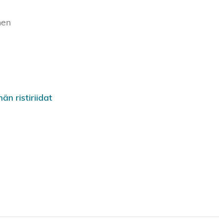
nen
än ristiriidat