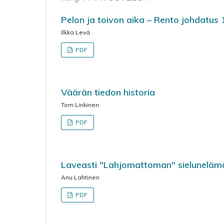
Pelon ja toivon aika – Rento johdatu
Ilkka Levä
PDF
Väärän tiedon historia
Tom Linkinen
PDF
Laveasti "Lahjomattoman" sieluneläm
Anu Lahtinen
PDF