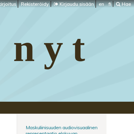
irjoitus
Rekisteröidy
Kirjaudu sisään
en
fi
Hae
 nyt
Maskuliinisuuden audiovisuaalinen
representaatio elokuvan