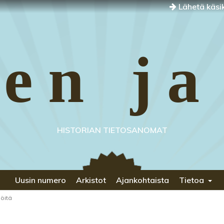
Lähetä käsik
en ja
HISTORIAN TIETOSANOMAT
Uusin numero
Arkistot
Ajankohtaista
Tietoa
iöitä