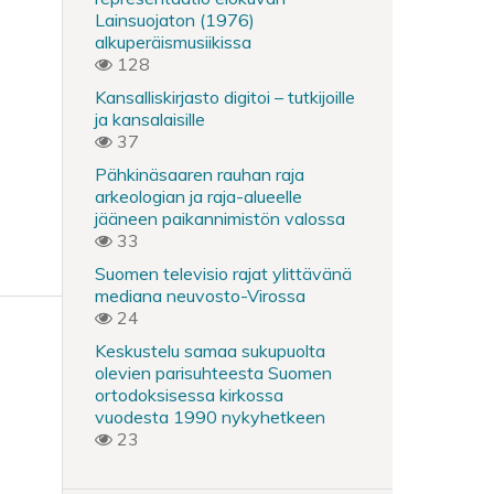
Lainsuojaton (1976)
alkuperäismusiikissa
128
Kansalliskirjasto digitoi – tutkijoille
ja kansalaisille
37
Pähkinäsaaren rauhan raja
arkeologian ja raja-alueelle
jääneen paikannimistön valossa
33
Suomen televisio rajat ylittävänä
mediana neuvosto-Virossa
24
Keskustelu samaa sukupuolta
olevien parisuhteesta Suomen
ortodoksisessa kirkossa
vuodesta 1990 nykyhetkeen
23