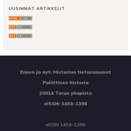
UUSIMMAT ARTIKKELIT
Ennen ja nyt: Historian tietosanomat
Poliittinen historia
20014 Turun yliopisto
eISSN: 1458-1396
eISSN 1458-1396