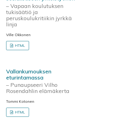
– Vapaan koulutuksen
tukisäätiö ja
peruskoulukritiikin jyrkkä
linja
Ville Okkonen
HTML
Vallankumouksen
eturintamassa
– Punaupseeri Vilho
Rosendahlin elämäkerta
Tommi Kotonen
HTML