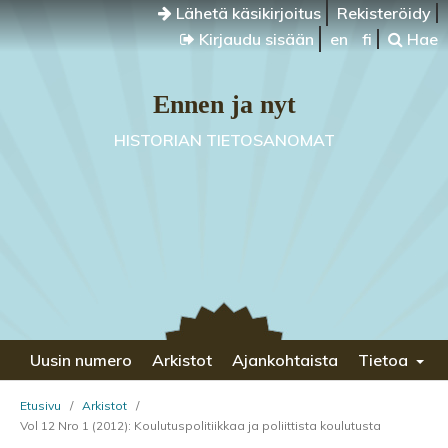
Lähetä käsikirjoitus
Rekisteröidy
Kirjaudu sisään
en
fi
Hae
Ennen ja nyt
HISTORIAN TIETOSANOMAT
Uusin numero
Arkistot
Ajankohtaista
Tietoa
Etusivu
/
Arkistot
/
Vol 12 Nro 1 (2012): Koulutuspolitiikkaa ja poliittista koulutusta