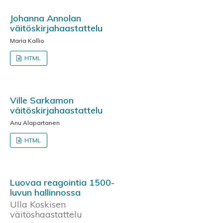
Johanna Annolan
väitöskirjahaastattelu
Maria Kallio
HTML
Ville Sarkamon
väitöskirjahaastattelu
Anu Alapartanen
HTML
Luovaa reagointia 1500-
luvun hallinnossa
Ulla Koskisen
väitöshaastattelu