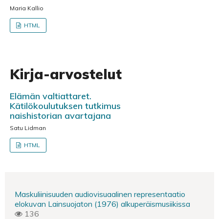
Maria Kallio
HTML
Kirja-arvostelut
Elämän valtiattaret.
Kätilökoulutuksen tutkimus
naishistorian avartajana
Satu Lidman
HTML
Maskuliinisuuden audiovisuaalinen representaatio
elokuvan Lainsuojaton (1976) alkuperäismusiikissa
136