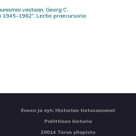
unismia vastaan. Georg C.
na 1945–1982”. Lectio praecursoria
Ennen ja nyt: Historian tietosanomat
Poliittinen historia
20014 Turun yliopisto