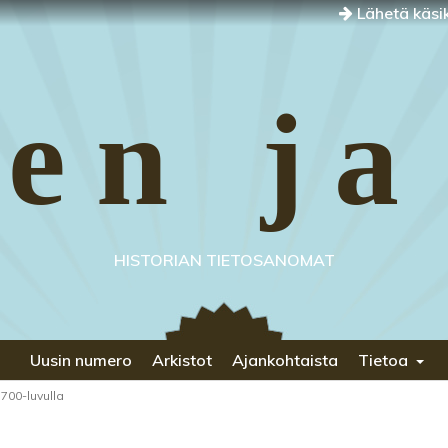
Lähetä käsik
en ja
HISTORIAN TIETOSANOMAT
Uusin numero
Arkistot
Ajankohtaista
Tietoa
700-luvulla