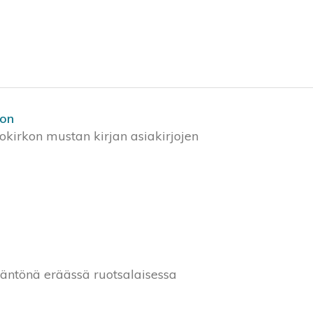
oon
okirkon mustan kirjan asiakirjojen
äntönä eräässä ruotsalaisessa