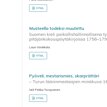
HTML
Musteella todeksi muutettu
Suomen kieli paikallishallinnollisena 
pitäjänkokouspöytäkirjoissa 1756–17
Lauri Viinikkala
HTML
Pyöveli, mestarismies, skarprättäri
– Turun lääninmestaajien minäkuva 
Veli Pekka Toropainen
HTML