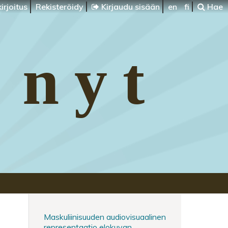
irjoitus
Rekisteröidy
Kirjaudu sisään
en
fi
Hae
 nyt
Maskuliinisuuden audiovisuaalinen
representaatio elokuvan