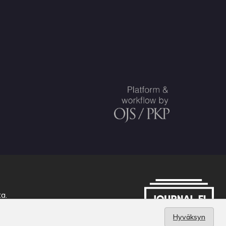
ta
.
Hyväksyn