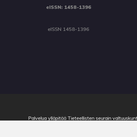
eISSN: 1458-1396
eISSN 1458-1396
Palvelua ylläpitää
Tieteellisten seurain valtuuskun