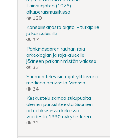
Lainsuojaton (1976)
alkuperäismusiikissa
128
Kansalliskirjasto digitoi – tutkijoille
ja kansalaisille
37
Pähkinäsaaren rauhan raja
arkeologian ja raja-alueelle
jääneen paikannimistön valossa
33
Suomen televisio rajat ylittävänä
mediana neuvosto-Virossa
24
Keskustelu samaa sukupuolta
olevien parisuhteesta Suomen
ortodoksisessa kirkossa
vuodesta 1990 nykyhetkeen
23