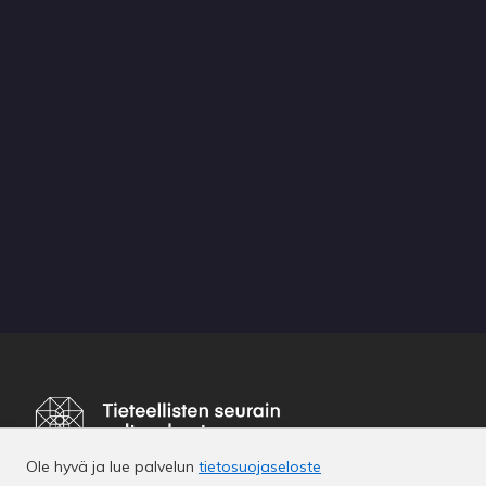
Ole hyvä ja lue palvelun
tietosuojaseloste