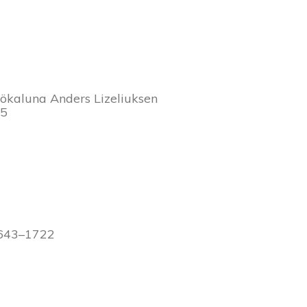
työkaluna Anders Lizeliuksen
95
1643–1722