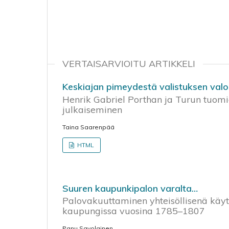
VERTAISARVIOITU ARTIKKELI
Keskiajan pimeydestä valistuksen val
Henrik Gabriel Porthan ja Turun tuomi
julkaiseminen
Taina Saarenpää
HTML
Suuren kaupunkipalon varalta…
Palovakuuttaminen yhteisöllisenä käyt
kaupungissa vuosina 1785–1807
Panu Savolainen