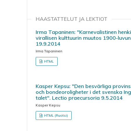
HAASTATTELUT JA LEKTIOT
Irma Tapaninen: "Karnevalistinen henki
virallisen kulttuurin muutos 1900-luvun
19.9.2014
Irma Tapaninen
HTML
Kasper Kepsu: "Den besvärliga provins
och bondeoroligheter i det svenska In
talet". Lectio praecursoria 9.5.2014
Kasper Kepsu
HTML (Ruotsi)