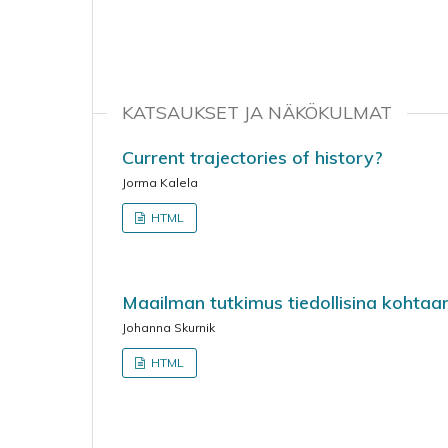
KATSAUKSET JA NÄKÖKULMAT
Current trajectories of history?
Jorma Kalela
HTML
Maailman tutkimus tiedollisina kohtaa
Johanna Skurnik
HTML