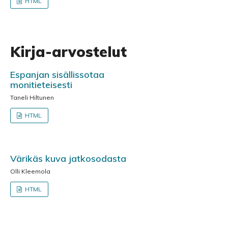
HTML
Kirja-arvostelut
Espanjan sisällissotaa
monitieteisesti
Taneli Hiltunen
HTML
Värikäs kuva jatkosodasta
Olli Kleemola
HTML