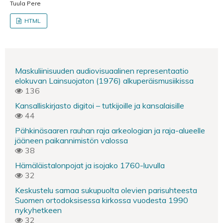
Tuula Pere
HTML
Maskuliinisuuden audiovisuaalinen representaatio
elokuvan Lainsuojaton (1976) alkuperäismusiikissa
136
Kansalliskirjasto digitoi – tutkijoille ja kansalaisille
44
Pähkinäsaaren rauhan raja arkeologian ja raja-alueelle
jääneen paikannimistön valossa
38
Hämäläistalonpojat ja isojako 1760-luvulla
32
Keskustelu samaa sukupuolta olevien parisuhteesta
Suomen ortodoksisessa kirkossa vuodesta 1990
nykyhetkeen
32