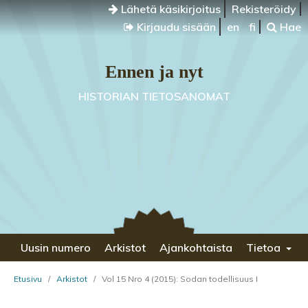
Lähetä käsikirjoitus
Rekisteröidy
Kirjaudu sisään
en
fi
Hae
Ennen ja nyt
HISTORIAN TIETOSANOMAT
Uusin numero
Arkistot
Ajankohtaista
Tietoa
Etusivu
/
Arkistot
/
Vol 15 Nro 4 (2015): Sodan todellisuus I