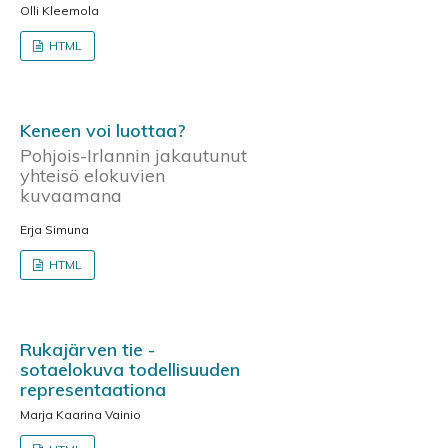
Olli Kleemola
HTML
Keneen voi luottaa?
Pohjois-Irlannin jakautunut
yhteisö elokuvien
kuvaamana
Erja Simuna
HTML
Rukajärven tie -
sotaelokuva todellisuuden
representaationa
Marja Kaarina Vainio