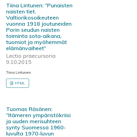
Tiina Lintunen: ”Punaisten
naisten tiet.
Valtiorikosoikeuteen
vuonna 1918 joutuneiden
Porin seudun naisten
toiminta sota-aikana,
tuomiot ja myöhemmät
elämänvaiheet”
Lectio praecursoria
9.10.2015
Tiina Lintunen
HTML
Tuomas Räsänen:
”Itämeren ympäristökriisi
ja uuden merisuhteen
synty Suomessa 1960-
luvulta 1970-luvun