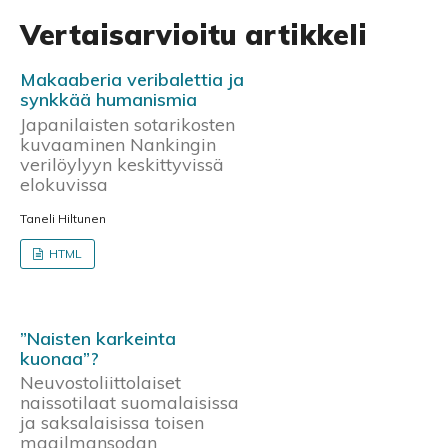
Vertaisarvioitu artikkeli
Makaaberia veribalettia ja
synkkää humanismia
Japanilaisten sotarikosten
kuvaaminen Nankingin
verilöylyyn keskittyvissä
elokuvissa
Taneli Hiltunen
HTML
”Naisten karkeinta
kuonaa”?
Neuvostoliittolaiset
naissotilaat suomalaisissa
ja saksalaisissa toisen
maailmansodan