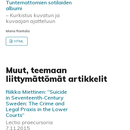
Tuntemattomien sotilaiden
albumi
– Kurkistus kuvatun ja
kuvaajan ajatteluun
Maria Rantala
HTML
Muut, teemaan
liittymättömät artikkelit
Riikka Miettinen: ‘’Suicide
in Seventeenth-Century
Sweden: The Crime and
Legal Praxis in the Lower
Courts’’
Lectio praecursoria
7.11.2015