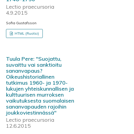
Lectio praecursoria
4.9.2015
Sofia Gustafsson
HTML (Ruotsi)
Tuula Pere: "Suojattu,
suvaittu vai sanktioitu
sananvapaus?
Oikeushistoriallinen
tutkimus 1960- ja 1970-
lukujen yhteiskunnallisen ja
kulttuurisen murroksen
vaikutuksesta suomalaisen
sananvapauden rajoihin
joukkoviestinnässä"
Lectio praecursoria
12.6.2015