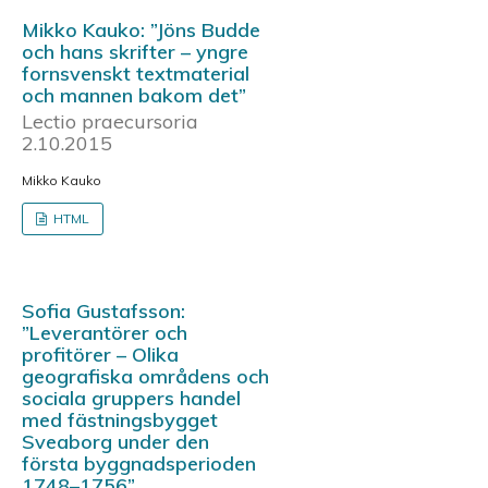
Mikko Kauko: ”Jöns Budde
och hans skrifter – yngre
fornsvenskt textmaterial
och mannen bakom det”
Lectio praecursoria
2.10.2015
Mikko Kauko
HTML
Sofia Gustafsson:
”Leverantörer och
profitörer – Olika
geografiska områdens och
sociala gruppers handel
med fästningsbygget
Sveaborg under den
första byggnadsperioden
1748–1756”