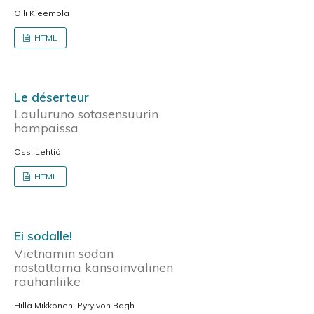
Olli Kleemola
HTML
Le déserteur
Lauluruno sotasensuurin
hampaissa
Ossi Lehtiö
HTML
Ei sodalle!
Vietnamin sodan
nostattama kansainvälinen
rauhanliike
Hilla Mikkonen, Pyry von Bagh