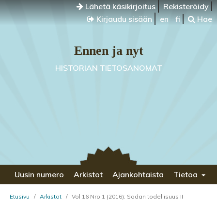
Lähetä käsikirjoitus
Rekisteröidy
Kirjaudu sisään
en
fi
Hae
Ennen ja nyt
HISTORIAN TIETOSANOMAT
Uusin numero
Arkistot
Ajankohtaista
Tietoa
Etusivu
/
Arkistot
/
Vol 16 Nro 1 (2016): Sodan todellisuus II