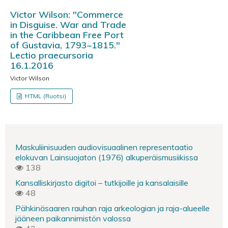
Victor Wilson: "Commerce
in Disguise. War and Trade
in the Caribbean Free Port
of Gustavia, 1793–1815."
Lectio praecursoria
16.1.2016
Victor Wilson
HTML (Ruotsi)
Maskuliinisuuden audiovisuaalinen representaatio
elokuvan Lainsuojaton (1976) alkuperäismusiikissa
138
Kansalliskirjasto digitoi – tutkijoille ja kansalaisille
48
Pähkinäsaaren rauhan raja arkeologian ja raja-alueelle
jääneen paikannimistön valossa