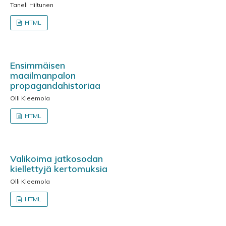
Taneli Hiltunen
HTML
Ensimmäisen
maailmanpalon
propagandahistoriaa
Olli Kleemola
HTML
Valikoima jatkosodan
kiellettyjä kertomuksia
Olli Kleemola
HTML