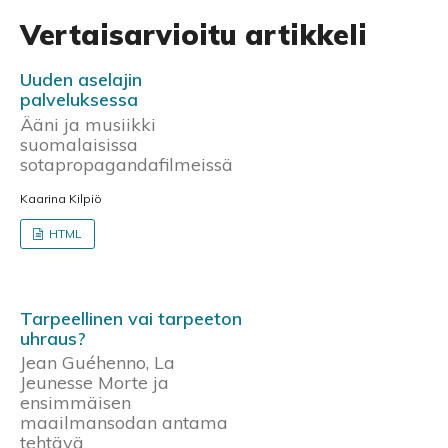
Vertaisarvioitu artikkeli
Uuden aselajin
palveluksessa
Ääni ja musiikki
suomalaisissa
sotapropagandafilmeissä
Kaarina Kilpiö
HTML
Tarpeellinen vai tarpeeton
uhraus?
Jean Guéhenno, La
Jeunesse Morte ja
ensimmäisen
maailmansodan antama
tehtävä