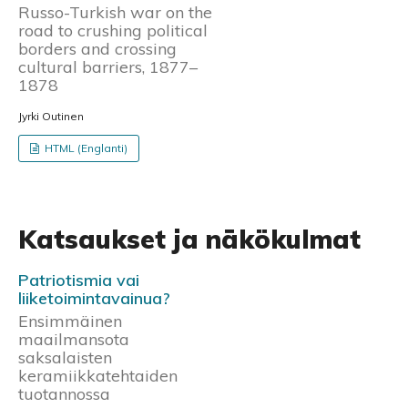
Russo-Turkish war on the
road to crushing political
borders and crossing
cultural barriers, 1877–
1878
Jyrki Outinen
HTML (Englanti)
Katsaukset ja näkökulmat
Patriotismia vai
liiketoimintavainua?
Ensimmäinen
maailmansota
saksalaisten
keramiikkatehtaiden
tuotannossa