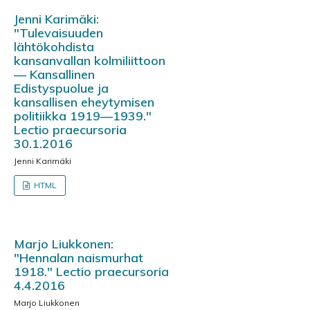
Jenni Karimäki:
"Tulevaisuuden
lähtökohdista
kansanvallan kolmiliittoon
— Kansallinen
Edistyspuolue ja
kansallisen eheytymisen
politiikka 1919—1939."
Lectio praecursoria
30.1.2016
Jenni Karimäki
HTML
Marjo Liukkonen:
"Hennalan naismurhat
1918." Lectio praecursoria
4.4.2016
Marjo Liukkonen