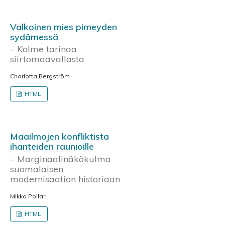
Valkoinen mies pimeyden
sydämessä
– Kolme tarinaa
siirtomaavallasta
Charlotta Bergström
HTML
Maailmojen konfliktista
ihanteiden raunioille
– Marginaalinäkökulma
suomalaisen
modernisaation historiaan
Mikko Pollari
HTML