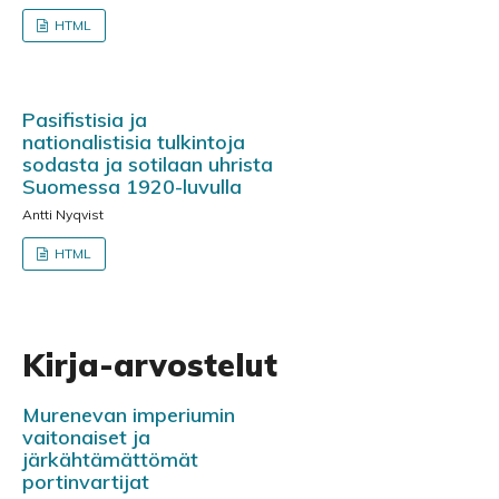
HTML
Pasifistisia ja
nationalistisia tulkintoja
sodasta ja sotilaan uhrista
Suomessa 1920-luvulla
Antti Nyqvist
HTML
Kirja-arvostelut
Murenevan imperiumin
vaitonaiset ja
järkähtämättömät
portinvartijat