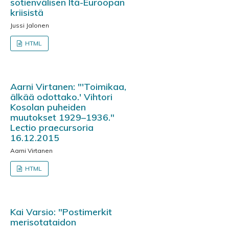
sotienvälisen Itä-Euroopan
kriisistä
Jussi Jalonen
HTML
Aarni Virtanen: "'Toimikaa,
älkää odottako.' Vihtori
Kosolan puheiden
muutokset 1929–1936."
Lectio praecursoria
16.12.2015
Aarni Virtanen
HTML
Kai Varsio: "Postimerkit
merisotataidon