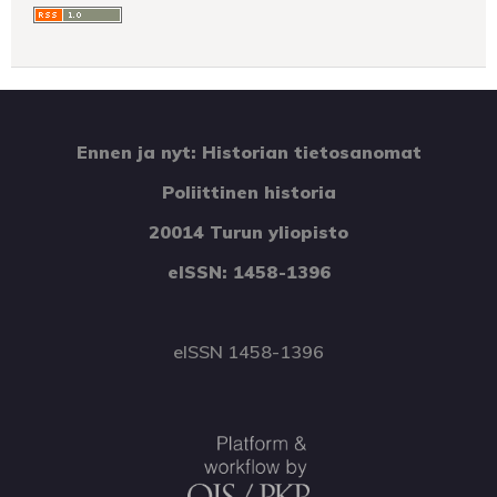
Ennen ja nyt: Historian tietosanomat
Poliittinen historia
20014 Turun yliopisto
eISSN: 1458-1396
eISSN 1458-1396