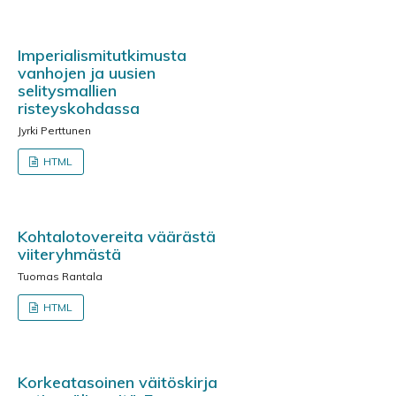
Imperialismitutkimusta
vanhojen ja uusien
selitysmallien
risteyskohdassa
Jyrki Perttunen
HTML
Kohtalotovereita väärästä
viiteryhmästä
Tuomas Rantala
HTML
Korkeatasoinen väitöskirja