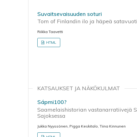
Suvaitsevaisuuden soturi
Tom of Finlandin ilo ja häpeä satavu
Riikka Taavetti
HTML
KATSAUKSET JA NÄKÖKULMAT
Sápmi100?
Saamelaishistorian vastanarratiivej
Sajoksessa
Jukka Nyyssönen, Pigga Keskitalo, Tiina Kinnunen
HTML