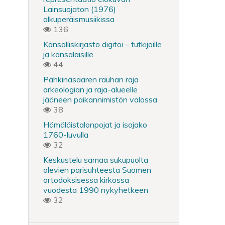
Lainsuojaton (1976)
alkuperäismusiikissa
136
Kansalliskirjasto digitoi – tutkijoille
ja kansalaisille
44
Pähkinäsaaren rauhan raja
arkeologian ja raja-alueelle
jääneen paikannimistön valossa
38
Hämäläistalonpojat ja isojako
1760-luvulla
32
Keskustelu samaa sukupuolta
olevien parisuhteesta Suomen
ortodoksisessa kirkossa
vuodesta 1990 nykyhetkeen
32