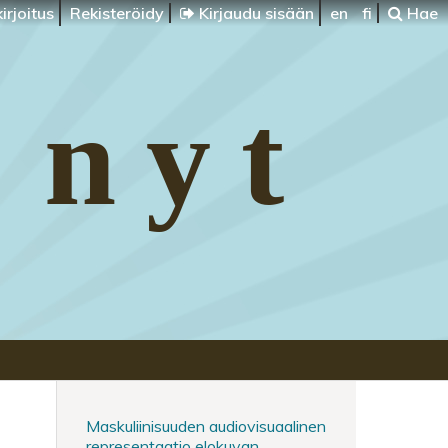
irjoitus
Rekisteröidy
Kirjaudu sisään
en
fi
Hae
 nyt
Maskuliinisuuden audiovisuaalinen
representaatio elokuvan