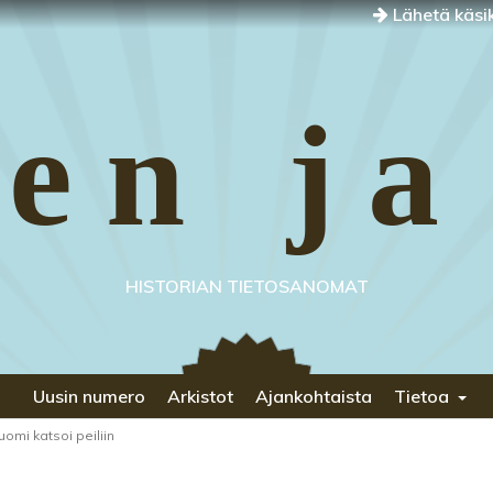
Lähetä käsik
en ja
HISTORIAN TIETOSANOMAT
Uusin numero
Arkistot
Ajankohtaista
Tietoa
uomi katsoi peiliin