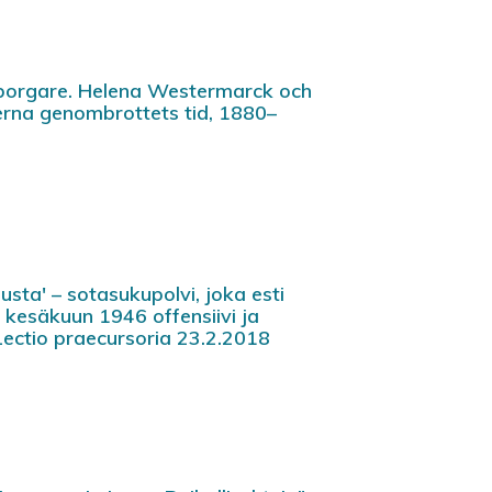
edborgare. Helena Westermarck och
derna genombrottets tid, 1880–
usta' – sotasukupolvi, joka esti
kesäkuun 1946 offensiivi ja
Lectio praecursoria 23.2.2018