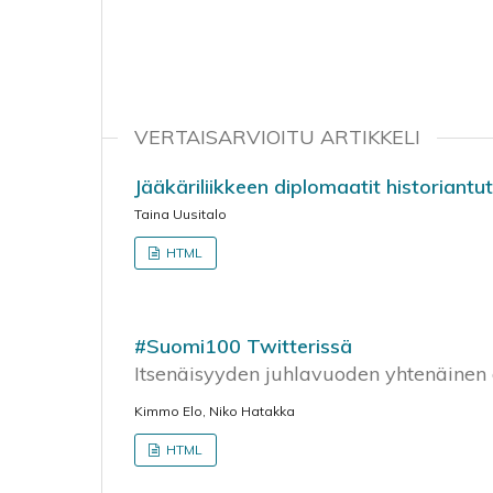
VERTAISARVIOITU ARTIKKELI
Jääkäriliikkeen diplomaatit historian
Taina Uusitalo
HTML
#Suomi100 Twitterissä
Itsenäisyyden juhlavuoden yhtenäinen d
Kimmo Elo, Niko Hatakka
HTML