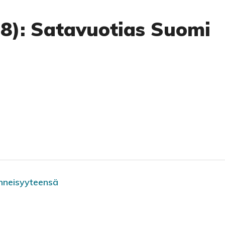
18): Satavuotias Suomi
enneisyyteensä