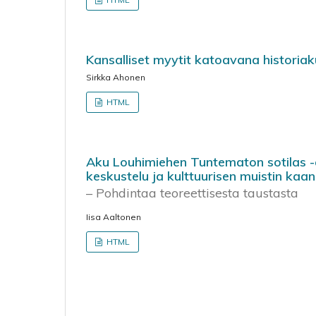
Kansalliset myytit katoavana historiak
Sirkka Ahonen
HTML
Aku Louhimiehen Tuntematon sotilas -
keskustelu ja kulttuurisen muistin kaa
– Pohdintaa teoreettisesta taustasta
Iisa Aaltonen
HTML