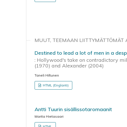
MUUT, TEEMAAN LIITTYMÄTTÖMÄT A
Destined to lead a lot of men in a desp
: Hollywood's take on contradictory m
(1970) and Alexander (2004)
Taneli Hiltunen
HTML (Englanti)
Antti Tuurin sisällissotaromaanit
Marita Hietasaari
HTML