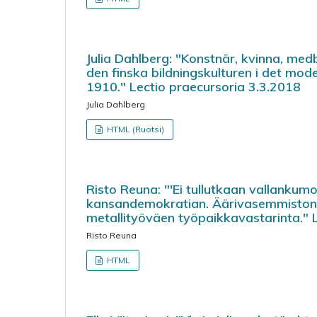
Julia Dahlberg: "Konstnär, kvinna, m
den finska bildningskulturen i det mo
1910." Lectio praecursoria 3.3.2018
Julia Dahlberg
HTML (Ruotsi)
Risto Reuna: "'Ei tullutkaan vallankumo
kansandemokratian. Äärivasemmiston 
metallityöväen työpaikkavastarinta." 
Risto Reuna
HTML