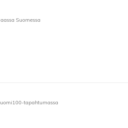
otiaassa Suomessa
ä Suomi100-tapahtumassa