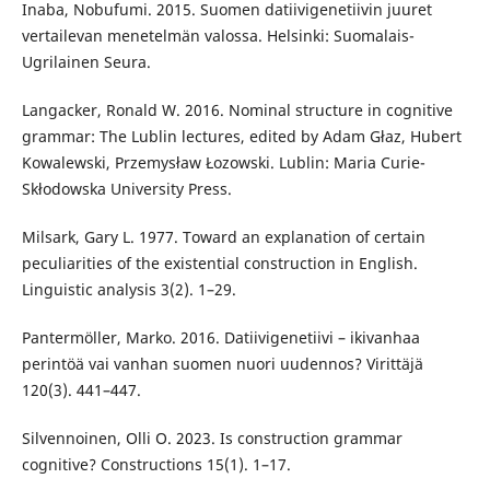
Inaba, Nobufumi. 2015. Suomen datiivigenetiivin juuret
vertailevan menetelmän valossa. Helsinki: Suomalais-
Ugrilainen Seura.
Langacker, Ronald W. 2016. Nominal structure in cognitive
grammar: The Lublin lectures, edited by Adam Głaz, Hubert
Kowalewski, Przemysław Łozowski. Lublin: Maria Curie-
Skłodowska University Press.
Milsark, Gary L. 1977. Toward an explanation of certain
peculiarities of the existential construction in English.
Linguistic analysis 3(2). 1–29.
Pantermöller, Marko. 2016. Datiivigenetiivi – ikivanhaa
perintöä vai vanhan suomen nuori uudennos? Virittäjä
120(3). 441–447.
Silvennoinen, Olli O. 2023. Is construction grammar
cognitive? Constructions 15(1). 1–17.