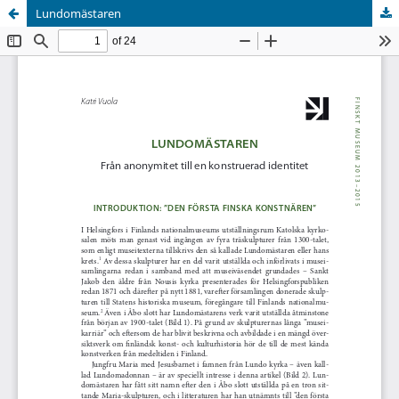
Lundomästaren
Tjänsten drivs av
Vetenskapliga samfundens delegation
.