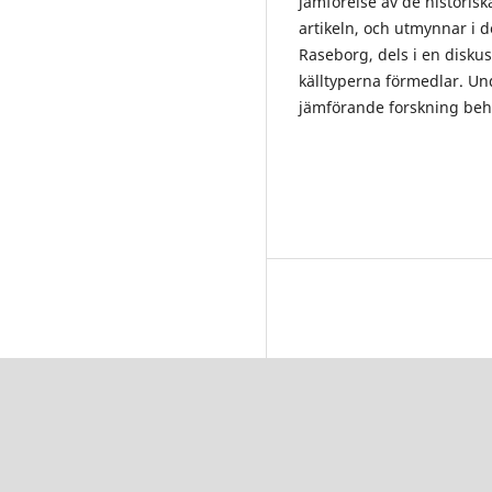
jämförelse av de historiska
artikeln, och utmynnar i d
Raseborg, dels i en disku
källtyperna förmedlar. Un
jämförande forskning behöv