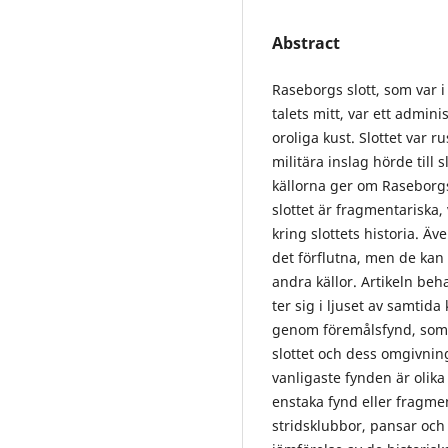
Abstract
Raseborgs slott, som var i
talets mitt, var ett admini
oroliga kust. Slottet var r
militära inslag hörde till 
källorna ger om Raseborg
slottet är fragmentariska,
kring slottets historia. Ä
det förflutna, men de kan
andra källor. Artikeln beh
ter sig i ljuset av samti
genom föremålsfynd, som sa
slottet och dess omgivning 
vanligaste fynden är olik
enstaka fynd eller fragmen
stridsklubbor, pansar och 