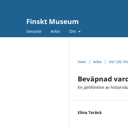
Finskt Museum
Senaste
Arkiv
Om
Hem
/
Arkiv
/
Vol 120: F
Beväpnad vard
En jämförelse av historisk
Elina Terävä