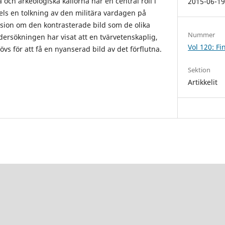
 och arkeologiska källorna har en central roll i
2015-06-1
els en tolkning av den militära vardagen på
ssion om den kontrasterade bild som de olika
Nummer
dersökningen har visat att en tvärvetenskaplig,
Vol 120: F
s för att få en nyanserad bild av det förflutna.
Sektion
Artikkelit