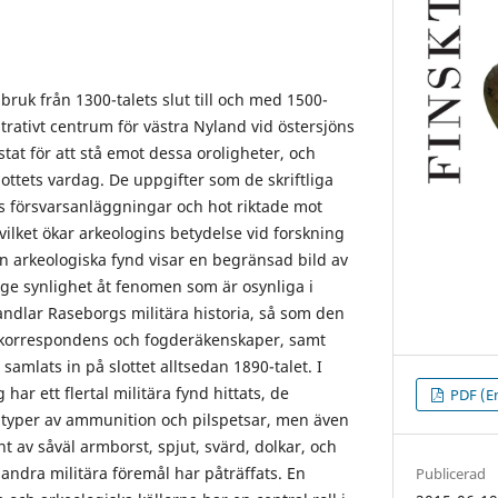
 bruk från 1300-talets slut till och med 1500-
strativt centrum för västra Nyland vid östersjöns
ustat för att stå emot dessa oroligheter, och
slottets vardag. De uppgifter som de skriftliga
s försvarsanläggningar och hot riktade mot
 vilket ökar arkeologins betydelse vid forskning
ven arkeologiska fynd visar en begränsad bild av
 ge synlighet åt fenomen som är osynliga i
andlar Raseborgs militära historia, så som den
da korrespondens och fogderäkenskaper, samt
mlats in på slottet alltsedan 1890-talet. I
har ett flertal militära fynd hittats, de
PDF (E
a typer av ammunition och pilspetsar, men även
t av såväl armborst, spjut, svärd, dolkar, och
andra militära föremål har påträffats. En
Publicerad