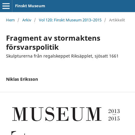
Finskt Museum
Hem
/
Arkiv
/
Vol 120: Finskt Museum 2013–2015
/
Artikkelit
Fragment av stormaktens
försvarspolitik
Skulpturerna från regalskeppet Riksäpplet, sjösatt 1661
Niklas Eriksson