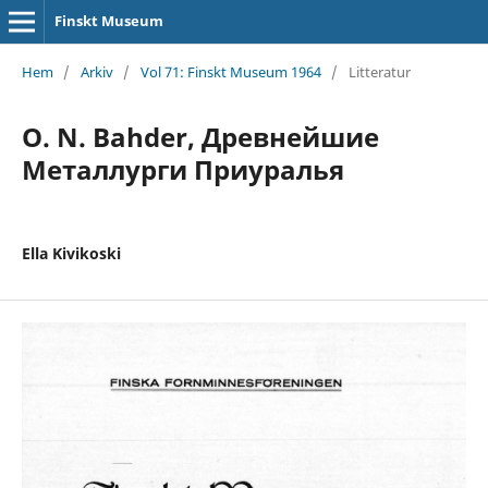
Finskt Museum
Hem
/
Arkiv
/
Vol 71: Finskt Museum 1964
/
Litteratur
O. N. Bahder, Древнейшие
Металлурги Приуралья
Ella Kivikoski