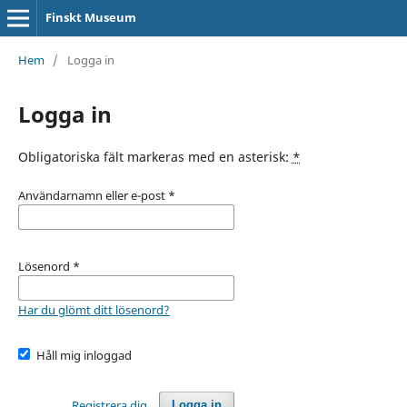
Finskt Museum
Hem
/
Logga in
Logga in
Obligatoriska fält markeras med en asterisk:
*
Användarnamn eller e-post
*
Lösenord
*
Har du glömt ditt lösenord?
Håll mig inloggad
Registrera dig
Logga in