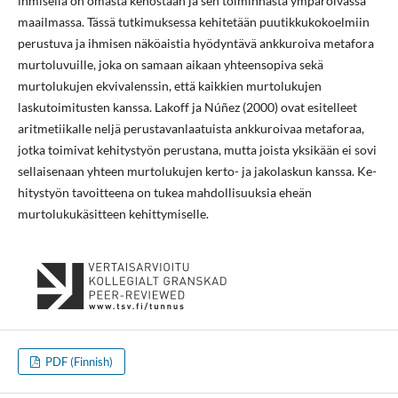
ihmisellä on omasta kehostaan ja sen toiminnasta ympäröivässä
maailmassa. Tässä tutkimuksessa kehitetään puutikkukokoelmiin
perustuva ja ihmisen näköaistia hyödyntävä ankkuroiva metafora
murtoluvuille, joka on samaan aikaan yhteensopiva sekä
murtolukujen ekvivalenssin, että kaikkien murtolukujen
laskutoimitusten kanssa. Lakoff ja Núñez (2000) ovat esitelleet
aritmetiikalle neljä perustavanlaatuista ankkuroivaa metaforaa,
jotka toimivat kehitystyön perustana, mutta joista yksikään ei sovi
sellaisenaan yhteen murtolukujen kerto- ja jakolaskun kanssa. Ke-
hitystyön tavoitteena on tukea mahdollisuuksia eheän
murtolukukäsitteen kehittymiselle.
PDF (Finnish)