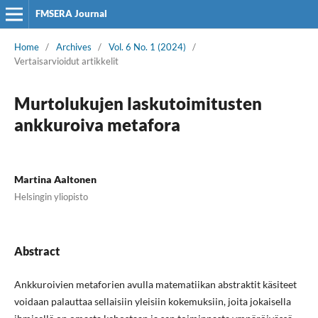
FMSERA Journal
Home
/
Archives
/
Vol. 6 No. 1 (2024)
/
Vertaisarvioidut artikkelit
Murtolukujen laskutoimitusten
ankkuroiva metafora
Martina Aaltonen
Helsingin yliopisto
Abstract
Ankkuroivien metaforien avulla matematiikan abstraktit käsiteet
voidaan palauttaa sellaisiin yleisiin kokemuksiin, joita jokaisella