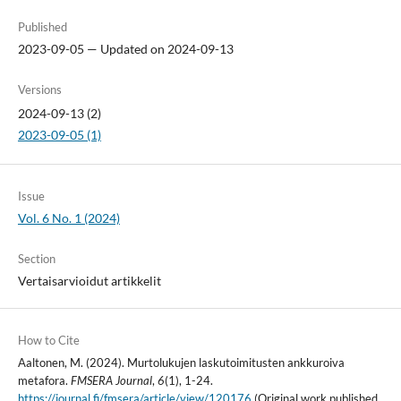
Published
2023-09-05 — Updated on 2024-09-13
Versions
2024-09-13 (2)
2023-09-05 (1)
Issue
Vol. 6 No. 1 (2024)
Section
Vertaisarvioidut artikkelit
How to Cite
Aaltonen, M. (2024). Murtolukujen laskutoimitusten ankkuroiva
metafora.
FMSERA Journal
,
6
(1), 1-24.
https://journal.fi/fmsera/article/view/120176
(Original work published