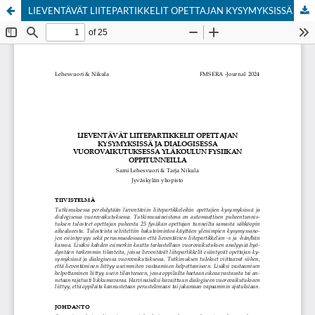
LIEVENTÄVÄT LIITEPARTIKKELIT OPETTAJAN KYSYMYKSISSÄ JA NIIDEN MERKITYS DIALOGISESSA VUOROVAIKUTUKSESSA FYSIIKAN OPPITUNNEILLA
Hosted by
the Federation of Finnish Learned Societies
.