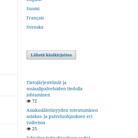
Suomi
Français
Svenska
Lähetä käsikirjoitus
Tietojärjestelmät ja
sosiaalipalveluiden tiedolla
johtaminen
72
Asiakaslähtöisyyden toteutuminen
asiakas- ja palveluohjauksen eri
vaiheissa
25
Johtajien työnohjauksen uudet