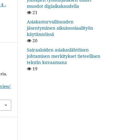
4 -
muodot digiaikakaudella
21
Asiakasturvallisuuden
jäsentyminen aikuissosiaalityön
käytännöissä
20
Sairaaloiden asiakaslähtöisen
johtamisen merkitykset tieteellisen
tekstin kuvaamana
19
ria.
/view/