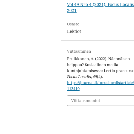
Vol 49 Nro 4 (2021): Focus Localis 
2021
Osasto
Lektiot
Viittaaminen
Pruikkonen, A. (2022). Näennäisen
helppoa? Sosiaalinen media
kuntajohtamisessa: Lectio praecurso
Focus Localis
,
49
(4).
https://journal.fi/focuslocalis/article
113410
Viittausmuodot