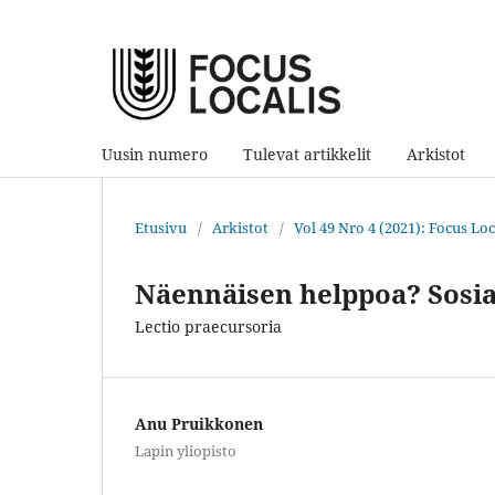
Uusin numero
Tulevat artikkelit
Arkistot
Etusivu
/
Arkistot
/
Vol 49 Nro 4 (2021): Focus Loca
Näennäisen helppoa? Sosi
Lectio praecursoria
Anu Pruikkonen
Lapin yliopisto