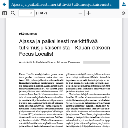
Ajassa ja paikallisesti merkittävää tutkimusjulkaisemista
Palvelua ylläpitää
Tieteellisten seurain valtuuskunta
.