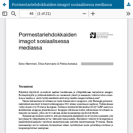
Pormestariehdokkaiden imagot sosiaalisessa mediassa
Palvelua ylläpitää
Tieteellisten seurain valtuuskunta
.