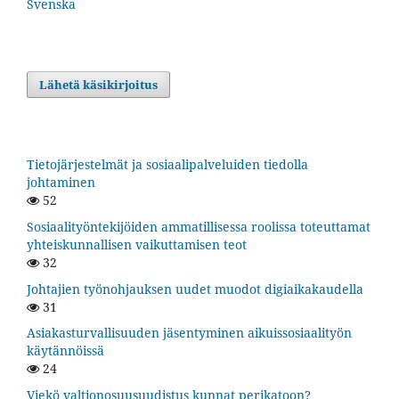
Svenska
Lähetä käsikirjoitus
Tietojärjestelmät ja sosiaalipalveluiden tiedolla
johtaminen
52
Sosiaalityöntekijöiden ammatillisessa roolissa toteuttamat
yhteiskunnallisen vaikuttamisen teot
32
Johtajien työnohjauksen uudet muodot digiaikakaudella
31
Asiakasturvallisuuden jäsentyminen aikuissosiaalityön
käytännöissä
24
Viekö valtionosuusuudistus kunnat perikatoon?