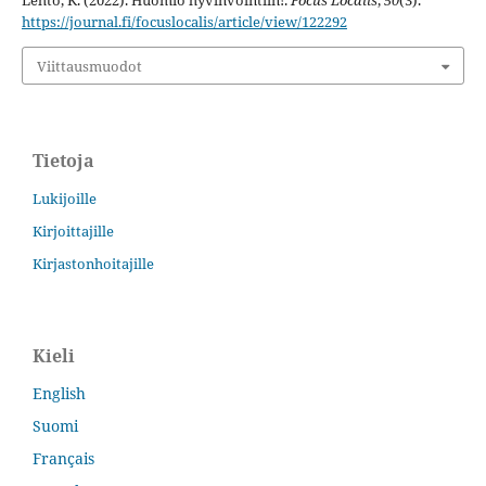
Lehto, K. (2022). Huomio hyvinvointiin!.
Focus Localis
,
50
(3).
https://journal.fi/focuslocalis/article/view/122292
Viittausmuodot
Tietoja
Lukijoille
Kirjoittajille
Kirjastonhoitajille
Kieli
English
Suomi
Français