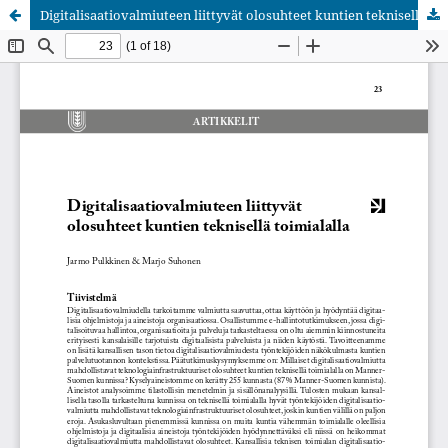
Digitalisaatiovalmiuteen liittyvät olosuhteet kuntien teknisellä toimialalla
Palvelua ylläpitää
Tieteellisten seurain valtuuskunta
.