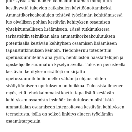
juurisyistä sekä näiden voimaannuttamaa toimijuutta
kestävyyttä tukevien ratkaisujen käyttöönottamiseksi.
Ammattikorkeakoulujen tehtävä työelämän kehittämisessä
luo oivallisen pohjan kestävän kehityksen osaamisen
yhteiskunnalliseen lisäämiseen. Tässä tutkimuksessa
tarkasteltiin tekniikan alan ammattikorkeakoulutuksen
potentiaalia kestävän kehityksen osaamisen lisäämiseen
tapaustutkimuksen keinoin. Tiedonkeruu toteutettiin
opetussuunnitelma-analyysin, henkilöstön haastattelujen ja
opiskelijoille suunnatun kyselyn avulla. Tulosten perusteella
kestävän kehityksen sisältöjä on kirjattu
opetussuunnitelmiin melko vähän ja ohjaus niiden
sisällyttämiseen opetukseen on heikkoa. Tuloksista ilmenee
myös, että tehokkaimmaksi koettu tapa lisätä kestävän
kehityksen osaamista insinöörikoulutukseen olisi lisätä
ammattialan osaamiseen integroitavaa kestävän kehityksen
teemoitusta, joilla on selkeä linkitys alueen työelämän
osaamistarpeisiin.