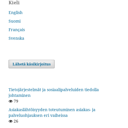
Kieli
English
Suomi
Français
Svenska
Lähetä käsikirjoitus
Tietojärjestelmät ja sosiaalipalveluiden tiedolla
johtaminen
79
Asiakaslähtöisyyden toteutuminen asiakas- ja
palveluohjauksen eri vaiheissa
26