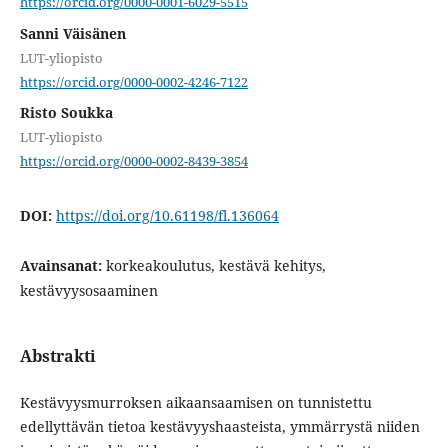
https://orcid.org/0000-0001-6029-5515
Sanni Väisänen
LUT-yliopisto
https://orcid.org/0000-0002-4246-7122
Risto Soukka
LUT-yliopisto
https://orcid.org/0000-0002-8439-3854
DOI:
https://doi.org/10.61198/fl.136064
Avainsanat:
korkeakoulutus, kestävä kehitys,
kestävyysosaaminen
Abstrakti
Kestävyysmurroksen aikaansaamisen on tunnistettu
edellyttävän tietoa kestävyyshaasteista, ymmärrystä niiden