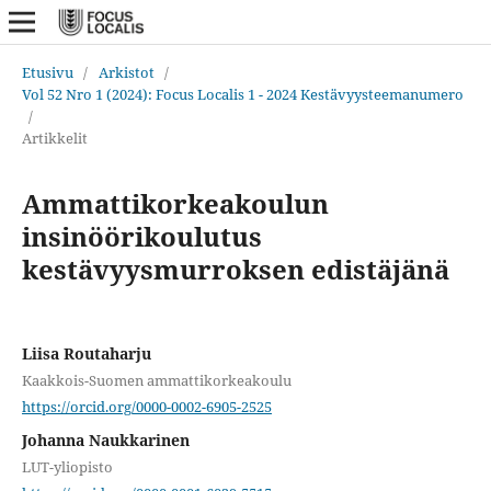
Etusivu
/
Arkistot
/
Vol 52 Nro 1 (2024): Focus Localis 1 - 2024 Kestävyysteemanumero
/
Artikkelit
Ammattikorkeakoulun
insinöörikoulutus
kestävyysmurroksen edistäjänä
Liisa Routaharju
Kaakkois-Suomen ammattikorkeakoulu
https://orcid.org/0000-0002-6905-2525
Johanna Naukkarinen
LUT-yliopisto