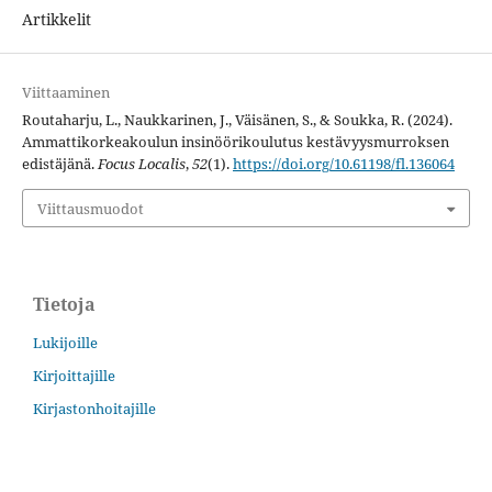
Artikkelit
Viittaaminen
Routaharju, L., Naukkarinen, J., Väisänen, S., & Soukka, R. (2024).
Ammattikorkeakoulun insinöörikoulutus kestävyysmurroksen
edistäjänä.
Focus Localis
,
52
(1).
https://doi.org/10.61198/fl.136064
Viittausmuodot
Tietoja
Lukijoille
Kirjoittajille
Kirjastonhoitajille