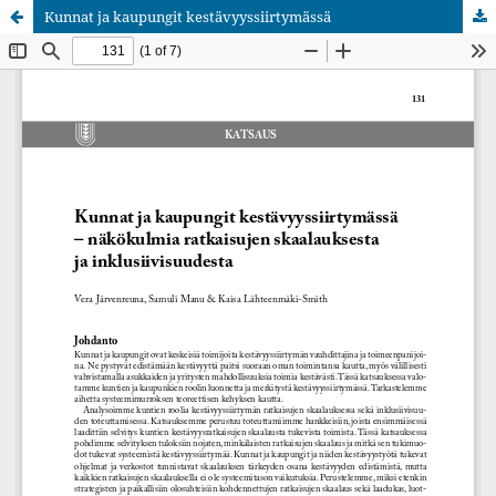
Kunnat ja kaupungit kestävyyssiirtymässä
Palvelua ylläpitää
Tieteellisten seurain valtuuskunta
.