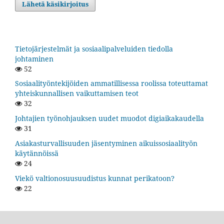
Lähetä käsikirjoitus
Tietojärjestelmät ja sosiaalipalveluiden tiedolla
johtaminen
52
Sosiaalityöntekijöiden ammatillisessa roolissa toteuttamat
yhteiskunnallisen vaikuttamisen teot
32
Johtajien työnohjauksen uudet muodot digiaikakaudella
31
Asiakasturvallisuuden jäsentyminen aikuissosiaalityön
käytännöissä
24
Viekö valtionosuusuudistus kunnat perikatoon?
22