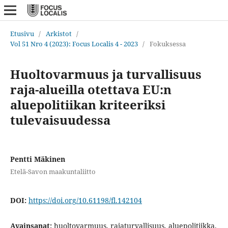
Etusivu
/
Arkistot
/
Vol 51 Nro 4 (2023): Focus Localis 4 - 2023
/
Fokuksessa
Huoltovarmuus ja turvallisuus
raja-alueilla otettava EU:n
aluepolitiikan kriteeriksi
tulevaisuudessa
Pentti Mäkinen
Etelä-Savon maakuntaliitto
DOI:
https://doi.org/10.61198/fl.142104
Avainsanat:
huoltovarmuus, rajaturvallisuus, aluepolitiikka,