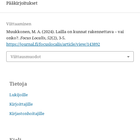
Pääkirjoitukset
Viittaaminen
Muukkonen, M. A. (2024). Lailla on kunnat rakennettava – vai
onko?.
Focus Localis
,
52
(2), 3-5.
https://journal.fi/focuslocalis/article/view/143892
Viittausmuodot
Tietoja
Lukijoille
Kirjoittajille
Kirjastonhoitajille