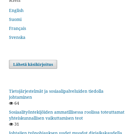
Kieli
English
Suomi
Français
Svenska
Lähetä käsikirjoitus
Tietojärjestelmät ja sosiaalipalveluiden tiedolla
johtaminen
64
Sosiaalityöntekijöiden ammatillisessa roolissa toteuttamat
yhteiskunnallisen vaikuttamisen teot
31
Johtajien työnohjauksen uudet muodot digiaikakaudella