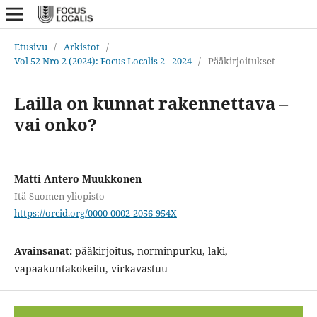
Etusivu
/
Arkistot
/
Vol 52 Nro 2 (2024): Focus Localis 2 - 2024
/
Pääkirjoitukset
Lailla on kunnat rakennettava –
vai onko?
Matti Antero Muukkonen
Itä-Suomen yliopisto
https://orcid.org/0000-0002-2056-954X
Avainsanat:
pääkirjoitus, norminpurku, laki,
vapaakuntakokeilu, virkavastuu