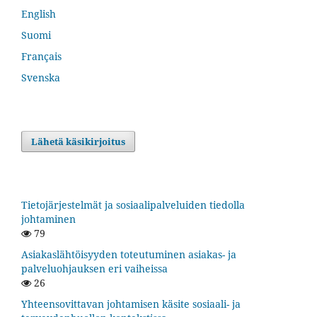
English
Suomi
Français
Svenska
Lähetä käsikirjoitus
Tietojärjestelmät ja sosiaalipalveluiden tiedolla
johtaminen
79
Asiakaslähtöisyyden toteutuminen asiakas- ja
palveluohjauksen eri vaiheissa
26
Yhteensovittavan johtamisen käsite sosiaali- ja