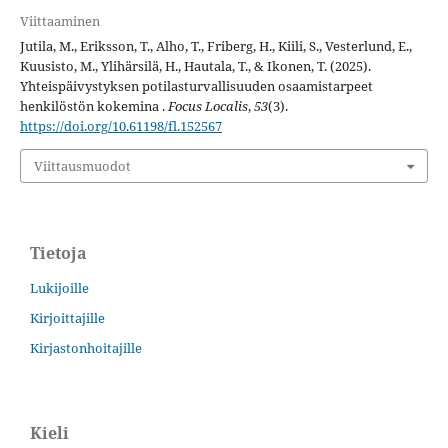
Viittaaminen
Jutila, M., Eriksson, T., Alho, T., Friberg, H., Kiili, S., Vesterlund, E.,
Kuusisto, M., Ylihärsilä, H., Hautala, T., & Ikonen, T. (2025).
Yhteispäivystyksen potilasturvallisuuden osaamistarpeet
henkilöstön kokemina .
Focus Localis
,
53
(3).
https://doi.org/10.61198/fl.152567
Viittausmuodot
Tietoja
Lukijoille
Kirjoittajille
Kirjastonhoitajille
Kieli