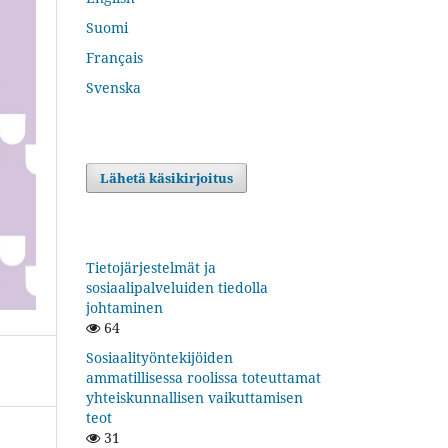
Suomi
Français
Svenska
Lähetä käsikirjoitus
Tietojärjestelmät ja
sosiaalipalveluiden tiedolla
johtaminen
64
Sosiaalityöntekijöiden
ammatillisessa roolissa toteuttamat
yhteiskunnallisen vaikuttamisen
teot
31