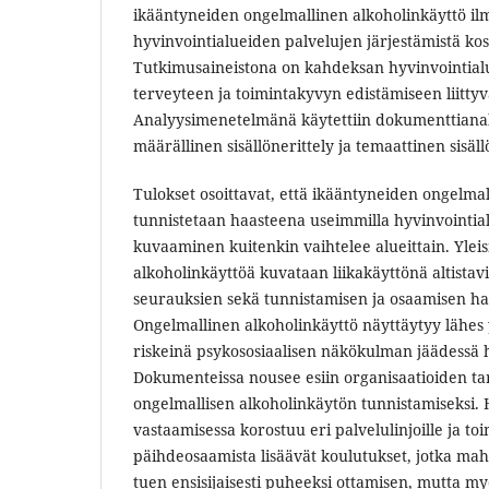
ikääntyneiden ongelmallinen alkoholinkäyttö i
hyvinvointialueiden palvelujen järjestämistä kos
Tutkimusaineistona on kahdeksan hyvinvointialu
terveyteen ja toimintakyvyn edistämiseen liittyv
Analyysimenetelmänä käytettiin dokumenttianal
määrällinen sisällönerittely ja temaattinen sisäl
Tulokset osoittavat, että ikääntyneiden ongelma
tunnistetaan haasteena useimmilla hyvinvointial
kuvaaminen kuitenkin vaihtelee alueittain. Ylei
alkoholinkäyttöä kuvataan liikakäyttönä altistavi
seurauksien sekä tunnistamisen ja osaamisen ha
Ongelmallinen alkoholinkäyttö näyttäytyy lähes
riskeinä psykososiaalisen näkökulman jäädessä h
Dokumenteissa nousee esiin organisaatioiden t
ongelmallisen alkoholinkäytön tunnistamiseksi.
vastaamisessa korostuu eri palvelulinjoille ja to
päihdeosaamista lisäävät koulutukset, jotka mahd
tuen ensisijaisesti puheeksi ottamisen, mutta my