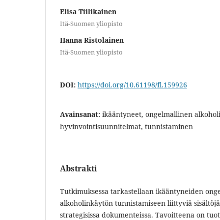
Elisa Tiilikainen
Itä-Suomen yliopisto
Hanna Ristolainen
Itä-Suomen yliopisto
DOI:
https://doi.org/10.61198/fl.159926
Avainsanat:
ikääntyneet, ongelmallinen alkohol
hyvinvointisuunnitelmat, tunnistaminen
Abstrakti
Tutkimuksessa tarkastellaan ikääntyneiden onge
alkoholinkäytön tunnistamiseen liittyviä sisältöj
strategisissa dokumenteissa. Tavoitteena on tuott