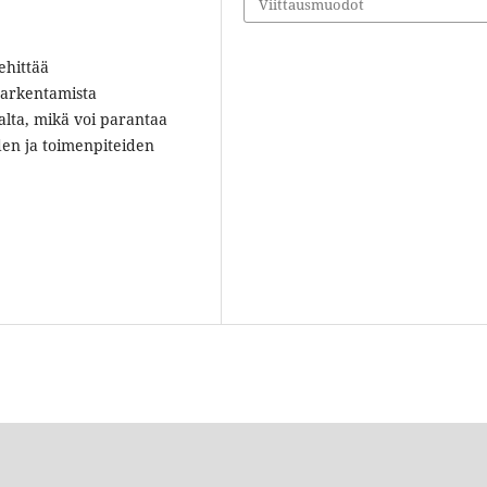
Viittausmuodot
ehittää
tarkentamista
alta, mikä voi parantaa
den ja toimenpiteiden