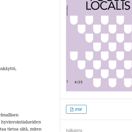
inkäyttö,
PDF
lmallisen
ä hyvinvointialueiden
aa tietoa siitä, miten
Julkaistu