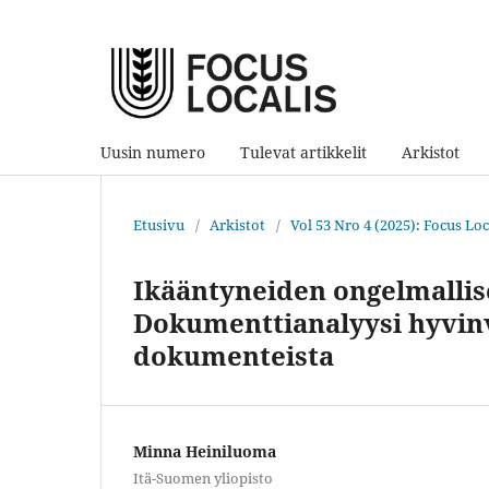
Uusin numero
Tulevat artikkelit
Arkistot
Etusivu
/
Arkistot
/
Vol 53 Nro 4 (2025): Focus Loca
Ikääntyneiden ongelmallis
Dokumenttianalyysi hyvinv
dokumenteista
Minna Heiniluoma
Itä-Suomen yliopisto