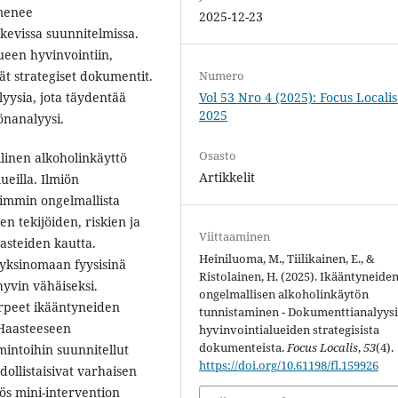
lmenee
2025-12-23
kevissa suunnitelmissa.
een hyvinvointiin,
ät strategiset dokumentit.
Numero
yysia, jota täydentää
Vol 53 Nro 4 (2025): Focus Localis 
2025
lönanalyysi.
Osasto
llinen alkoholinkäyttö
Artikkelit
ueilla. Ilmiön
simmin ongelmallista
en tekijöiden, riskien ja
Viittaaminen
asteiden kautta.
Heiniluoma, M., Tiilikainen, E., &
 yksinomaan fyysisinä
Ristolainen, H. (2025). Ikääntyneide
yvin vähäiseksi.
ongelmallisen alkoholinkäytön
arpeet ikääntyneiden
tunnistaminen - Dokumenttianalyys
 Haasteeseen
hyvinvointialueiden strategisista
dokumenteista.
Focus Localis
,
53
(4).
imintoihin suunnitellut
https://doi.org/10.61198/fl.159926
ollistaisivat varhaisen
ös mini-intervention