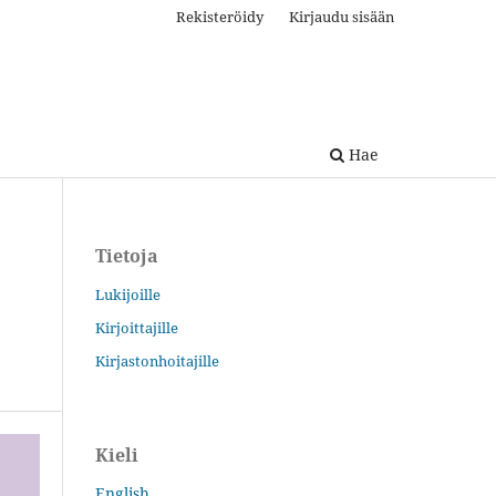
Rekisteröidy
Kirjaudu sisään
Hae
Tietoja
Lukijoille
Kirjoittajille
Kirjastonhoitajille
Kieli
English