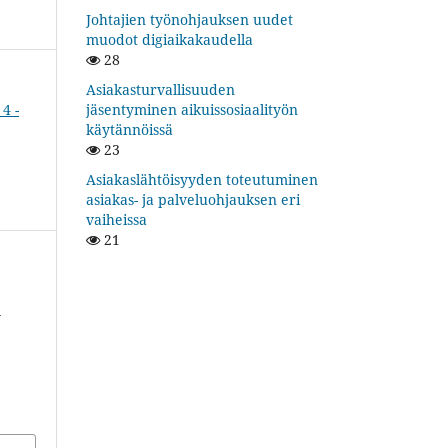
Johtajien työnohjauksen uudet
muodot digiaikakaudella
28
Asiakasturvallisuuden
jäsentyminen aikuissosiaalityön
4 -
käytännöissä
23
Asiakaslähtöisyyden toteutuminen
asiakas- ja palveluohjauksen eri
vaiheissa
21
n
i