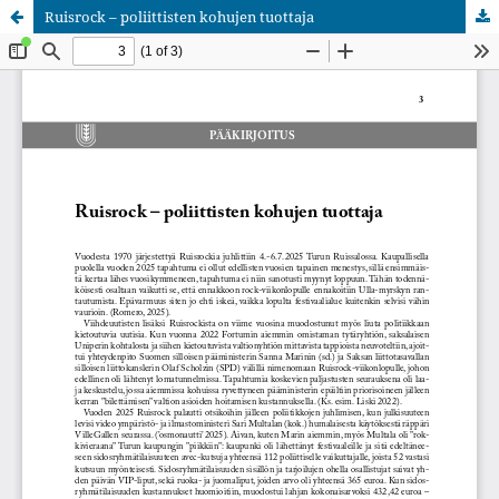
Ruisrock – poliittisten kohujen tuottaja
Palvelua ylläpitää
Tieteellisten seurain valtuuskunta
.