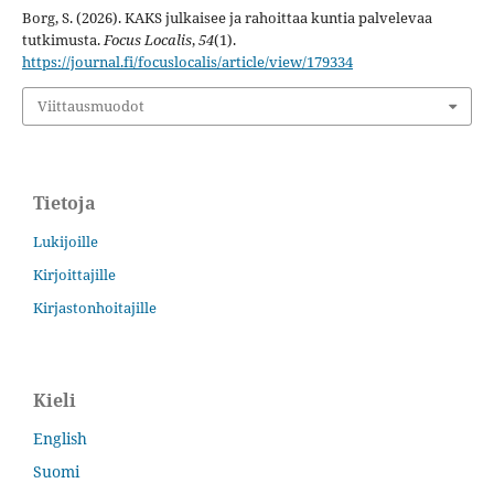
Borg, S. (2026). KAKS julkaisee ja rahoittaa kuntia palvelevaa
tutkimusta.
Focus Localis
,
54
(1).
https://journal.fi/focuslocalis/article/view/179334
Viittausmuodot
Tietoja
Lukijoille
Kirjoittajille
Kirjastonhoitajille
Kieli
English
Suomi