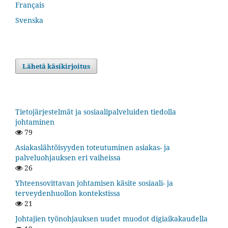
Français
Svenska
Lähetä käsikirjoitus
Tietojärjestelmät ja sosiaalipalveluiden tiedolla
johtaminen
79
Asiakaslähtöisyyden toteutuminen asiakas- ja
palveluohjauksen eri vaiheissa
26
Yhteensovittavan johtamisen käsite sosiaali- ja
terveydenhuollon kontekstissa
21
Johtajien työnohjauksen uudet muodot digiaikakaudella