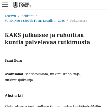
Etusivu
/
Arkistot
/
Vol 54 Nro 1 (2026): Focus Localis 1 - 2026
/
Fokuksessa
KAKS julkaisee ja rahoittaa
kuntia palvelevaa tutkimusta
Sami Borg
Avainsanat:
säätiötoiminta, tutkimusrahoittaja,
tutkimusjulkaisija
Abstrakti
Kirjoituksessa tarkastellaan Kunnallisalan kehittämissäätiön