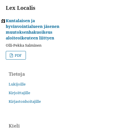
Lex Localis
Kuntalaisen ja
hyvinvointialueen jäsenen
muutoksenhakuoikeus
aloiteoikeuteen liittyen
Olli-Pekka Salminen
PDF
Tietoja
Lukijoille
Kirjoittajille
Kirjastonhoitajille
Kieli