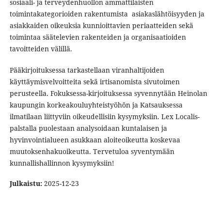
sosiaali- ja terveydenhuollon ammattilaisten
toimintakategorioiden rakentumista asiakaslähtöisyyden ja
asiakkaiden oikeuksia kunnioittavien periaatteiden sekä
toimintaa säätelevien rakenteiden ja organisaatioiden
tavoitteiden välillä.
Pääkirjoituksessa tarkastellaan viranhaltijoiden
käyttäymisvelvoitteita sekä irtisanomista sivutoimen
perusteella. Fokuksessa-kirjoituksessa syvennytään Heinolan
kaupungin korkeakouluyhteistyöhön ja Katsauksessa
ilmatilaan liittyviin oikeudellisiin kysymyksiin. Lex Localis-
palstalla puolestaan analysoidaan kuntalaisen ja
hyvinvointialueen asukkaan aloiteoikeutta koskevaa
muutoksenhakuoikeutta. Tervetuloa syventymään
kunnallishallinnon kysymyksiin!
Julkaistu:
2025-12-23