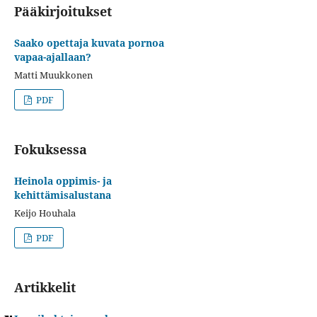
Pääkirjoitukset
Saako opettaja kuvata pornoa
vapaa-ajallaan?
Matti Muukkonen
PDF
Fokuksessa
Heinola oppimis- ja
kehittämisalustana
Keijo Houhala
PDF
Artikkelit