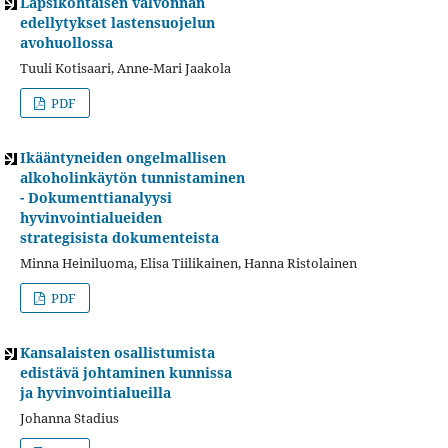
Lapsikohtaisen valvonnan
edellytykset lastensuojelun
avohuollossa
Tuuli Kotisaari, Anne-Mari Jaakola
PDF
Ikääntyneiden ongelmallisen
alkoholinkäytön tunnistaminen
- Dokumenttianalyysi
hyvinvointialueiden
strategisista dokumenteista
Minna Heiniluoma, Elisa Tiilikainen, Hanna Ristolainen
PDF
Kansalaisten osallistumista
edistävä johtaminen kunnissa
ja hyvinvointialueilla
Johanna Stadius