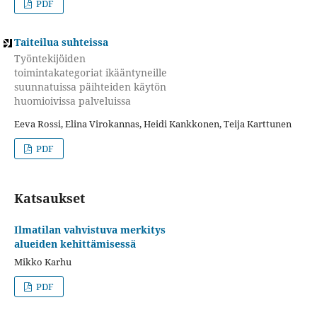
PDF
Taiteilua suhteissa
Työntekijöiden
toimintakategoriat ikääntyneille
suunnatuissa päihteiden käytön
huomioivissa palveluissa
Eeva Rossi, Elina Virokannas, Heidi Kankkonen, Teija Karttunen
PDF
Katsaukset
Ilmatilan vahvistuva merkitys
alueiden kehittämisessä
Mikko Karhu
PDF