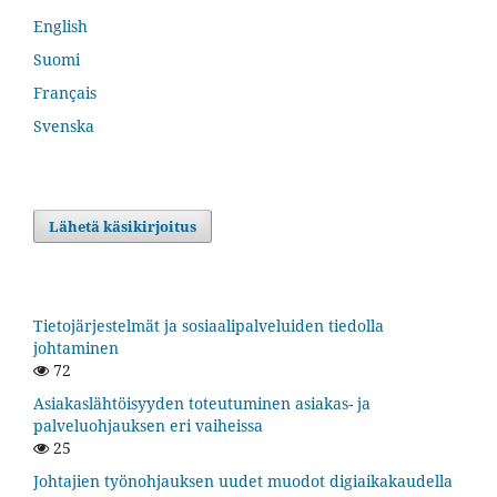
English
Suomi
Français
Svenska
Lähetä käsikirjoitus
Tietojärjestelmät ja sosiaalipalveluiden tiedolla
johtaminen
72
Asiakaslähtöisyyden toteutuminen asiakas- ja
palveluohjauksen eri vaiheissa
25
Johtajien työnohjauksen uudet muodot digiaikakaudella