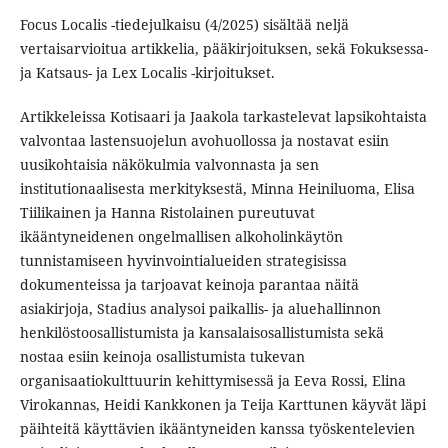
Focus Localis -tiedejulkaisu (4/2025) sisältää neljä
vertaisarvioitua artikkelia, pääkirjoituksen, sekä Fokuksessa-
ja Katsaus- ja Lex Localis -kirjoitukset.
Artikkeleissa Kotisaari ja Jaakola tarkastelevat lapsikohtaista
valvontaa lastensuojelun avohuollossa ja nostavat esiin
uusikohtaisia näkökulmia valvonnasta ja sen
institutionaalisesta merkityksestä, Minna Heiniluoma, Elisa
Tiilikainen ja Hanna Ristolainen pureutuvat
ikääntyneidenen ongelmallisen alkoholinkäytön
tunnistamiseen hyvinvointialueiden strategisissa
dokumenteissa ja tarjoavat keinoja parantaa näitä
asiakirjoja, Stadius analysoi paikallis- ja aluehallinnon
henkilöstoosallistumista ja kansalaisosallistumista sekä
nostaa esiin keinoja osallistumista tukevan
organisaatiokulttuurin kehittymisessä ja Eeva Rossi, Elina
Virokannas, Heidi Kankkonen ja Teija Karttunen käyvät läpi
päihteitä käyttävien ikääntyneiden kanssa työskentelevien