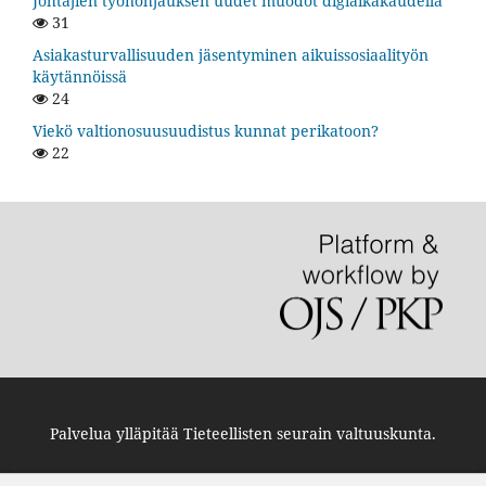
Johtajien työnohjauksen uudet muodot digiaikakaudella
31
Asiakasturvallisuuden jäsentyminen aikuissosiaalityön
käytännöissä
24
Viekö valtionosuusuudistus kunnat perikatoon?
22
Palvelua ylläpitää
Tieteellisten seurain valtuuskunta
.