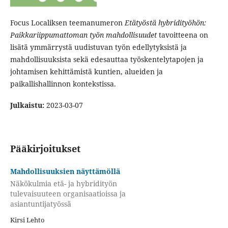
Focus Localiksen teemanumeron
Etätyöstä hybridityöhön:
Paikkariippumattoman työn mahdollisuudet
tavoitteena on
lisätä ymmärrystä uudistuvan työn edellytyksistä ja
mahdollisuuksista sekä edesauttaa työskentelytapojen ja
johtamisen kehittämistä kuntien, alueiden ja
paikallishallinnon kontekstissa.
Julkaistu:
2023-03-07
Pääkirjoitukset
Mahdollisuuksien näyttämöllä
Näkökulmia etä- ja hybridityön
tulevaisuuteen organisaatioissa ja
asiantuntijatyössä
Kirsi Lehto