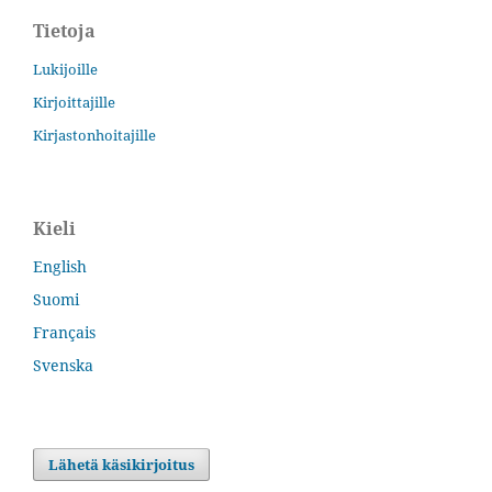
Tietoja
Lukijoille
Kirjoittajille
Kirjastonhoitajille
Kieli
English
Suomi
Français
Svenska
Lähetä käsikirjoitus