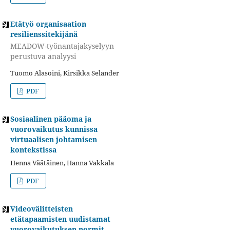
Etätyö organisaation
resilienssitekijänä
MEADOW-työnantajakyselyyn
perustuva analyysi
Tuomo Alasoini, Kirsikka Selander
PDF
Sosiaalinen pääoma ja
vuorovaikutus kunnissa
virtuaalisen johtamisen
kontekstissa
Henna Väätäinen, Hanna Vakkala
PDF
Videovälitteisten
etätapaamisten uudistamat
vuorovaikutuksen normit