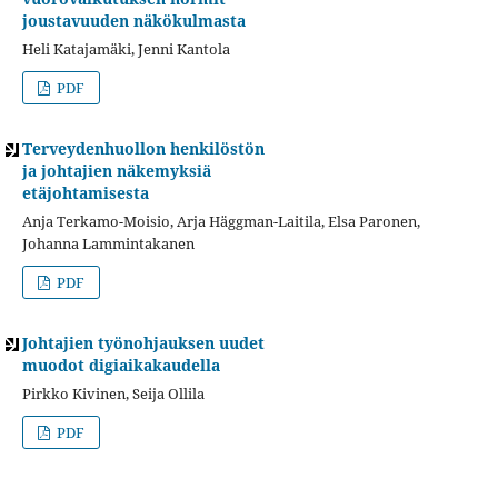
joustavuuden näkökulmasta
Heli Katajamäki, Jenni Kantola
PDF
Terveydenhuollon henkilöstön
ja johtajien näkemyksiä
etäjohtamisesta
Anja Terkamo-Moisio, Arja Häggman-Laitila, Elsa Paronen,
Johanna Lammintakanen
PDF
Johtajien työnohjauksen uudet
muodot digiaikakaudella
Pirkko Kivinen, Seija Ollila
PDF