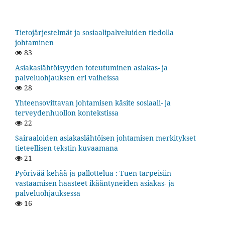
Tietojärjestelmät ja sosiaalipalveluiden tiedolla
johtaminen
83
Asiakaslähtöisyyden toteutuminen asiakas- ja
palveluohjauksen eri vaiheissa
28
Yhteensovittavan johtamisen käsite sosiaali- ja
terveydenhuollon kontekstissa
22
Sairaaloiden asiakaslähtöisen johtamisen merkitykset
tieteellisen tekstin kuvaamana
21
Pyörivää kehää ja pallottelua : Tuen tarpeisiin
vastaamisen haasteet ikääntyneiden asiakas- ja
palveluohjauksessa
16