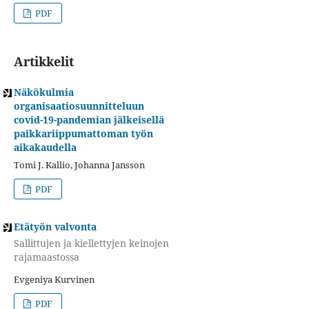
PDF
Artikkelit
Näkökulmia
organisaatiosuunnitteluun
covid-19-pandemian jälkeisellä
paikkariippumattoman työn
aikakaudella
Tomi J. Kallio, Johanna Jansson
PDF
Etätyön valvonta
Sallittujen ja kiellettyjen keinojen
rajamaastossa
Evgeniya Kurvinen
PDF