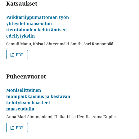
Katsaukset
Paikkariippumattoman työn
yhteydet maaseudun
tietotalouden kehittämisen
edellytyksiin
Samuli Manu, Kaisa Lähteenmäki-Smith, Sari Rannanpää
PDF
Puheenvuorot
Moniselitteinen
monipaikkaisuus ja kestävän
kehityksen haasteet
maaseudulla
Anna-Mari Simunaniemi, Helka-Liisa Hentilä, Anna Kupila
PDF