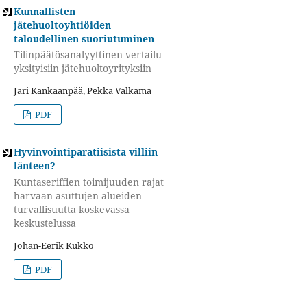
Kunnallisten
jätehuoltoyhtiöiden
taloudellinen suoriutuminen
Tilinpäätösanalyyttinen vertailu
yksityisiin jätehuoltoyrityksiin
Jari Kankaanpää, Pekka Valkama
PDF
Hyvinvointiparatiisista villiin
länteen?
Kuntaseriffien toimijuuden rajat
harvaan asuttujen alueiden
turvallisuutta koskevassa
keskustelussa
Johan-Eerik Kukko
PDF