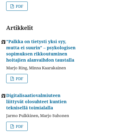
PDF
Artikkelit
”Palkka on tietysti yksi syy,
mutta ei suurin” – psykologisen
sopimuksen rikkoutuminen
hoitajien alanvaihdon taustalla
Marjo Ring, Minna Kaarakainen
PDF
Digitalisaatiovalmiuteen
liittyvät olosuhteet kuntien
teknisellä toimialalla
Jarmo Pulkkinen, Marjo Suhonen
PDF