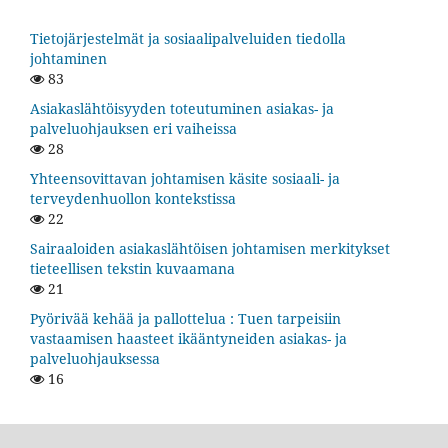
Tietojärjestelmät ja sosiaalipalveluiden tiedolla
johtaminen
83
Asiakaslähtöisyyden toteutuminen asiakas- ja
palveluohjauksen eri vaiheissa
28
Yhteensovittavan johtamisen käsite sosiaali- ja
terveydenhuollon kontekstissa
22
Sairaaloiden asiakaslähtöisen johtamisen merkitykset
tieteellisen tekstin kuvaamana
21
Pyörivää kehää ja pallottelua : Tuen tarpeisiin
vastaamisen haasteet ikääntyneiden asiakas- ja
palveluohjauksessa
16