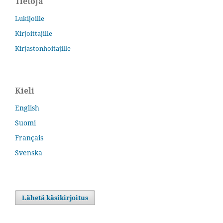
Tietoja
Lukijoille
Kirjoittajille
Kirjastonhoitajille
Kieli
English
Suomi
Français
Svenska
Lähetä käsikirjoitus