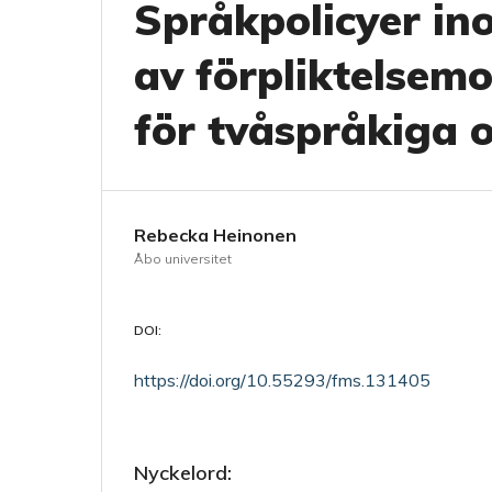
Språkpolicyer in
av förpliktelsem
för tvåspråkiga 
Rebecka Heinonen
Åbo universitet
DOI:
https://doi.org/10.55293/fms.131405
Nyckelord: