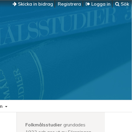
Skicka in bidrag
Registrera
Logga in
Sök
m
Folkmålsstudier
grundades