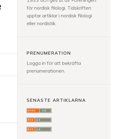
1933 och ges ut av Föreningen
e
för nordisk filologi. Tidskriften
upptar artiklar i nordisk filologi
eller nordistik.
PRENUMERATION
Logga in för att bekräfta
prenumerationen.
SENASTE ARTIKLARNA