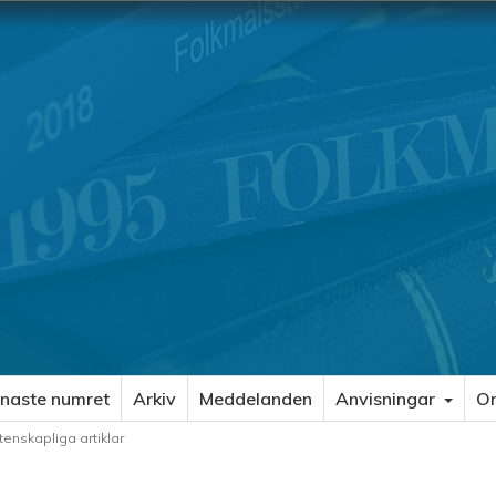
naste numret
Arkiv
Meddelanden
Anvisningar
O
enskapliga artiklar