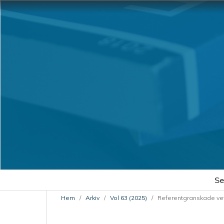
Se
Hem
/
Arkiv
/
Vol 63 (2025)
/
Referentgranskade vet