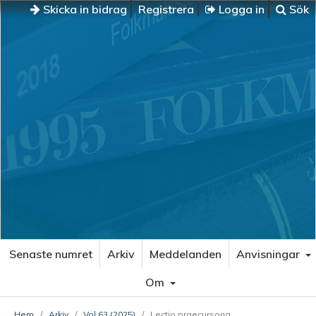
Skicka in bidrag
Registrera
Logga in
Sök
Senaste numret
Arkiv
Meddelanden
Anvisningar
Om
Hem
/
Arkiv
/
Vol 63 (2025)
/
Lectio praecursoria