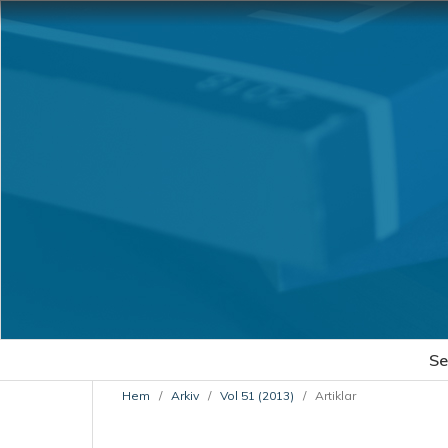
Se
Hem
/
Arkiv
/
Vol 51 (2013)
/
Artiklar