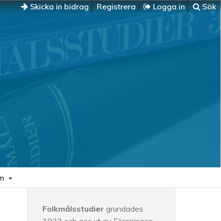
Skicka in bidrag
Registrera
Logga in
Sök
m
Folkmålsstudier
grundades