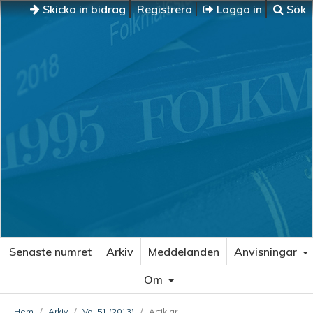
Skicka in bidrag
Registrera
Logga in
Sök
Senaste numret
Arkiv
Meddelanden
Anvisningar
Om
Hem
/
Arkiv
/
Vol 51 (2013)
/
Artiklar