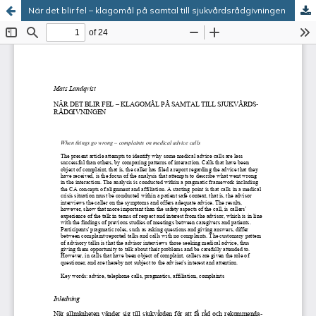
När det blir fel – klagomål på samtal till sjukvårdsrådgivningen
Tjänsten drivs av
Vetenskapliga samfundens
delegation
.