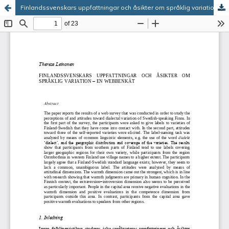
Finlandssvenskars uppfattningar och åsikter om språklig variation – en webbenkät
Tjänsten drivs av
Vetenskapliga samfundens
delegation
.