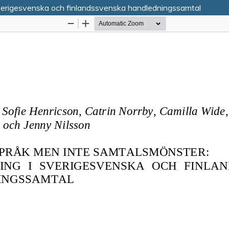
sverigesvenska och finlandssvenska handledningssamtal
Tjänsten drivs av
Vetenskapliga samfundens delega