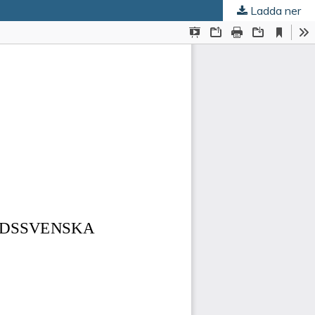
Ladda ner
tion
.