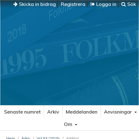
Skicka in bidrag
Registrera
Logga in
Sök
Senaste numret
Arkiv
Meddelanden
Anvisningar
Om
Hem
/
Arkiv
/
Vol 53 (2015)
/
Artiklar