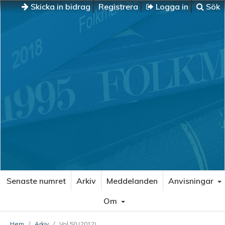
Skicka in bidrag
Registrera
Logga in
Sök
Senaste numret
Arkiv
Meddelanden
Anvisningar
Om
Hem
/
Arkiv
/
Vol 50 (2012)