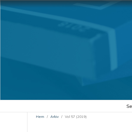
Se
Hem
/
Arkiv
/
Vol 57 (2019)