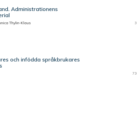
land. Administrationens
rial
nica Thylin-Klaus
3
ares och infödda språkbrukares
s
73