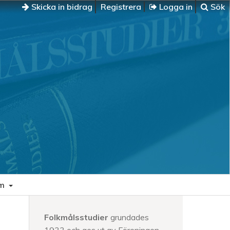
Skicka in bidrag
Registrera
Logga in
Sök
m
Folkmålsstudier
grundades