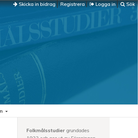
Skicka in bidrag
Registrera
Logga in
Sök
m
Folkmålsstudier
grundades