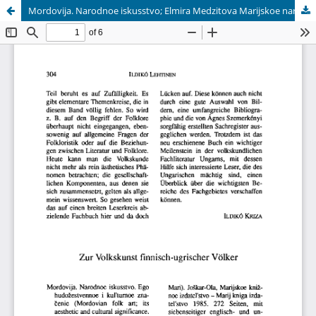
Mordovija. Narodnoe iskusstvo; Elmira Medzitova Marijskoe narodnoe iskusstvo – Marij kalyk iskusstvo; Kaalu Kirme Eesti sõled
Hosted by
the Federation of Finnish Learned Societies
.