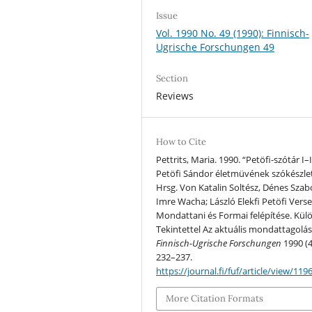
Issue
Vol. 1990 No. 49 (1990): Finnisch-
Ugrische Forschungen 49
Section
Reviews
How to Cite
Pettrits, Maria. 1990. “Petöfi-szótár I–
Petöfi Sándor életmüvének szókészle
Hrsg. Von Katalin Soltész, Dénes Szab
Imre Wacha; László Elekfi Petöfi Vers
Mondattani és Formai felépítése. Kül
Tekintettel Az aktuális mondattagolás
Finnisch-Ugrische Forschungen
1990 (4
232–237.
https://journal.fi/fuf/article/view/119
More Citation Formats