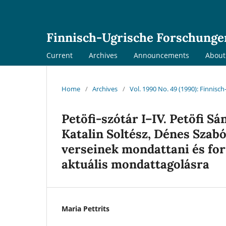
Finnisch-Ugrische Forschunge
Current
Archives
Announcements
Abou
Home
/
Archives
/
Vol. 1990 No. 49 (1990): Finnis
Petöfi-szótár I–IV. Petöfi S
Katalin Soltész, Dénes Szabó
verseinek mondattani és form
aktuális mondattagolásra
Maria Pettrits