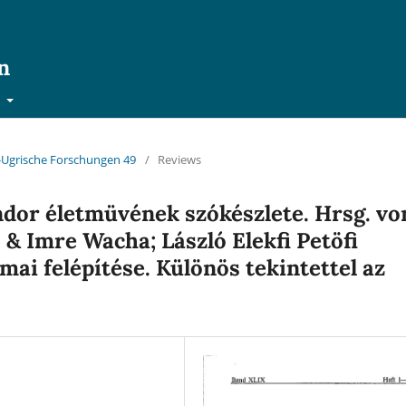
n
t
ch-Ugrische Forschungen 49
/
Reviews
ándor életmüvének szókészlete. Hrsg. vo
 & Imre Wacha; László Elekfi Petöfi
ai felépítése. Különös tekintettel az