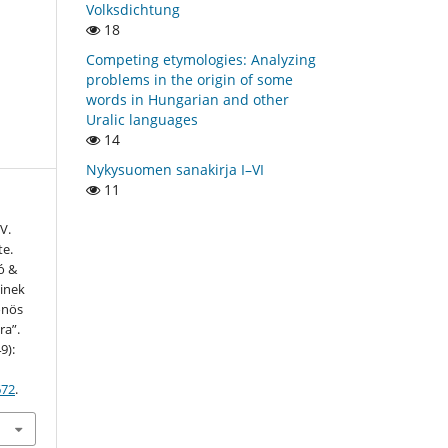
Volksdichtung
18
Competing etymologies: Analyzing
problems in the origin of some
words in Hungarian and other
Uralic languages
14
Nykysuomen sanakirja I–VI
11
IV.
te.
ó &
einek
önös
ra”.
9):
672
.