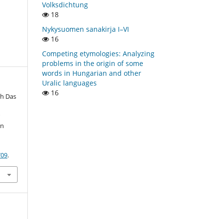
Volksdichtung
18
Nykysuomen sanakirja I–VI
16
Competing etymologies: Analyzing
problems in the origin of some
words in Hungarian and other
Uralic languages
16
ch Das
r
en
709
.