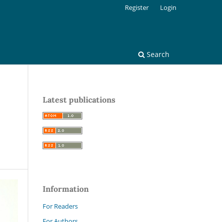
Register
Login
Search
Latest publications
Information
For Readers
For Authors