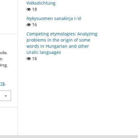
Volksdichtung
18
Nykysuomen sanakirja I–VI
16
Competing etymologies: Analyzing
problems in the origin of some
words in Hungarian and other
Uralic languages
olle.
16
en
Hrsg.
718
.