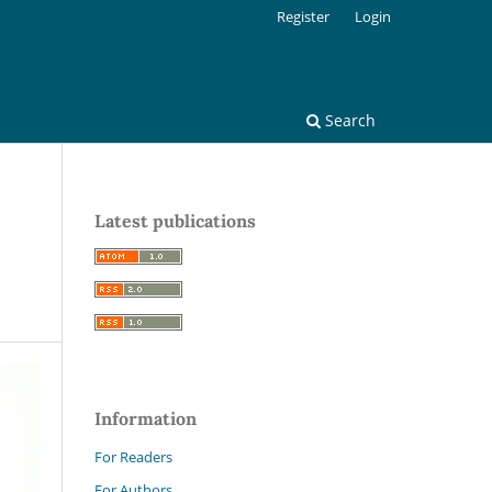
Register
Login
Search
Latest publications
Information
For Readers
For Authors